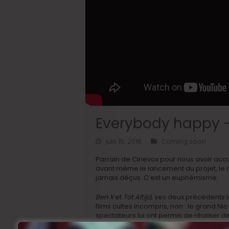
Everybody happy 
juin 15, 2016
Coming soon
Parrain de Cinevox pour nous avoir acc
avant même le lancement du projet, le r
jamais déçus. C’est un euphémisme.
Ben X
et
Tot Altijd,
ses deux précédents l
films cultes incompris, non : le grand Ni
spectateurs lui ont permis de réaliser 