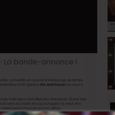
BRI
Jo
BRI
« C
Ca
« C
ret
Hol
Ma
du 
– La bande-annonce !
ueillis, conseillés et consacré beaucoup de temps
éalisateur et BV gantois
Nic Balthazar
ne nous a
ongs métrages sont déjà des classiques. Et pas des
c a le sens du public et a su conquérir le cœur des
de belles performances au box-office.