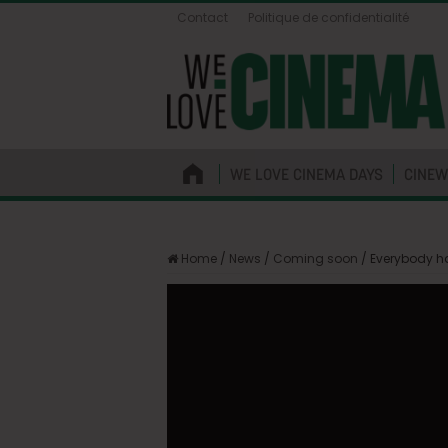
Contact
Politique de confidentialité
WE LOVE CINEMA DAYS
CINEW
Home
/
News
/
Coming soon
/
Everybody h