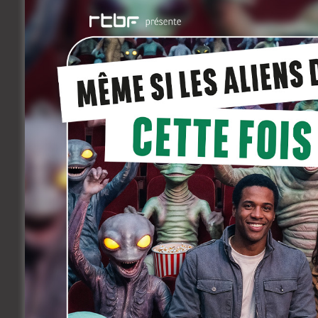
Pour
Everybody happy
, il a fait appel à
P
Wasteland
et qui sera aussi prochainem
Woodworth et de
Dode Hoek
de Nabil Be
également le rôle principal. C’est assez 
2017 au nord du pays.
Peter Van Den Begin incarne ici un c
une petite troupe. Au bord du surrégime
pédales. Le problème étant qu’il doit con
Everybody Happy
ouvrira la 10e edition 
en salle le 28 septembre. Juste entre les 