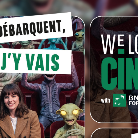
eter Van Den Begin,
qu’on a vu récemment dans
ent à l’affiche de
Kebab Royal
de Brosens et
n Yadir; deux longs métrages dans lesquels il tient
dire qu’il sera le héros de cette fin d’année et du début
omédien de stand-up embarqué dans une tournée avec
, il commence à avoir des visions et à perdre les
tinuer à faire rire…
du Filmfestival Oostende, vendredi 9 septembre. Il sort
BNP Paribas Fortis Film Days et le FIFF.