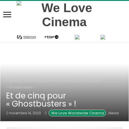
Home
/
We Love Worldwide Cinema
/
Et de cinq pour
« Ghostbusters » !
Et de cinq pour
« Ghostbusters » !
 We Love Worldwide Cinema
News
novembre 14, 2023
,