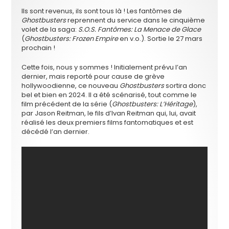
Ils sont revenus, ils sont tous là ! Les fantômes de
Ghostbusters
reprennent du service dans le cinquième
volet de la saga:
S.O.S. Fantômes: La Menace de Glace
(
Ghostbusters: Frozen Empire
en v.o.). Sortie le 27 mars
prochain !
Cette fois, nous y sommes ! Initialement prévu l’an
dernier, mais reporté pour cause de grève
hollywoodienne, ce nouveau
Ghostbusters
sortira donc
bel et bien en 2024. Il a été scénarisé, tout comme le
film précédent de la série (
Ghostbusters: L’Héritage
),
par Jason Reitman, le fils d’Ivan Reitman qui, lui, avait
réalisé les deux premiers films fantomatiques et est
décédé l’an dernier.