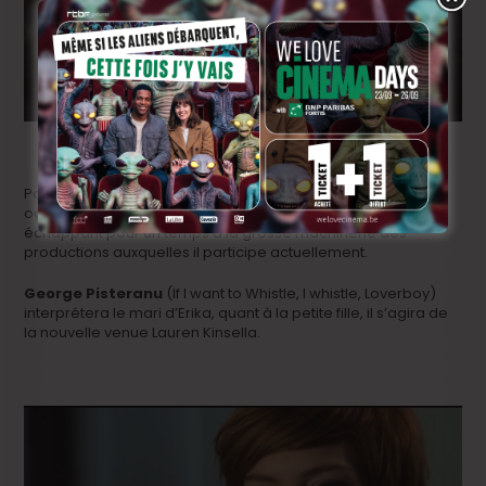
Pour Aidan, il s’agira évidemment d’un bol d’oxygène, d’une
occasion unique de bénéficier d’un maximum de libertés en
échappant pour un temps à la grosse machinerie des
productions auxquelles il participe actuellement.
George Pisteranu
(If I want to Whistle, I whistle, Loverboy)
interprétera le mari d’Erika, quant à la petite fille, il s’agira de
la nouvelle venue Lauren Kinsella.