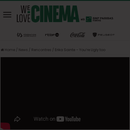
Home
/
News
/
Rencontres
/
Erika Sainte – You’re Ugly too