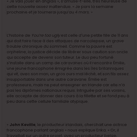
« Je vais jouer en anglais », s’amuse-t-elle, très heureuse de
cette nouvelle assez inattendue. « Je pars la semaine
prochaine et je tournerai jusqu’au 4 mars. »
L’histoire de
You’re too ugly
est celle d’une petite fille de 11 ans
qui doit faire face à des attaques de narcolepsie, un grave
trouble chronique du sommeil. Comme la pauvre est
orpheline, la justice décide de libérer sous caution son oncle
qui accepte de devenir son tuteur. Le duo peu fortuné
s’installe dans un camp de caravanes où il rencontre Émilie,
une jeune francophone émigrée dans les îles britanniques
qui vit, avec son mari, un gros ours mal léché, et son fils assez
insupportable dans une autre caravane. Émilie est
professeure, mais ne peut enseigner en Irlande car elle n’a
pas les diplômes nationaux requis. Intriguée par ses voisins,
elle accepte de donner des cours à la fillette et se fond peu à
peu dans cette cellule familiale atypique.
«
John Keville
, le producteur irlandais, cherchait une actrice
francophone parlant anglais » nous explique Erika. « Or, il
travaillait sur un autre projet, avec un producteur belge,