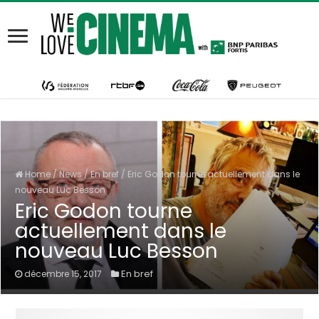
Home
/
News
/
En bref
/
Eric Godon tourne actuellement dans le
nouveau Luc Besson
Eric Godon tourne
actuellement dans le
nouveau Luc Besson
En bref
décembre 15, 2017