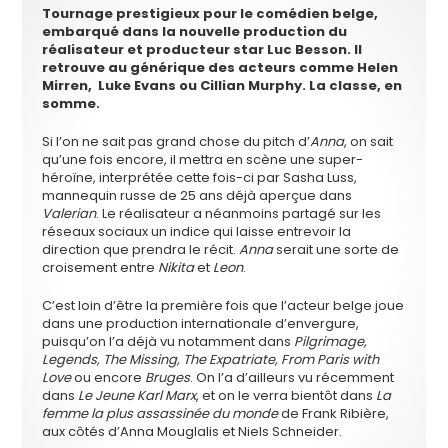
Tournage prestigieux pour le comédien belge,
embarqué dans la nouvelle production du
réalisateur et producteur star Luc Besson. Il
retrouve au générique des acteurs comme Helen
Mirren, Luke Evans ou Cillian Murphy. La classe, en
somme.
Si l’on ne sait pas grand chose du pitch d’
Anna
, on sait
qu’une fois encore, il mettra en scène une super-
héroïne, interprétée cette fois-ci par Sasha Luss,
mannequin russe de 25 ans déjà aperçue dans
Valerian
. Le réalisateur a néanmoins partagé sur les
réseaux sociaux un indice qui laisse entrevoir la
direction que prendra le récit.
Anna
serait une sorte de
croisement entre
Nikita
et
Leon
.
C’est loin d’être la première fois que l’acteur belge joue
dans une production internationale d’envergure,
puisqu’on l’a déjà vu notamment dans
Pilgrimage,
Legends, The Missing, The Expatriate, From Paris with
Love
ou encore
Bruges
. On l’a d’ailleurs vu récemment
dans
Le Jeune Karl Marx
, et on le verra bientôt dans
La
femme la plus assassinée du monde
de Frank Ribière,
aux côtés d’Anna Mouglalis et Niels Schneider.