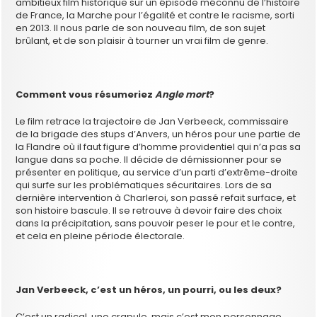
ambitieux film historique sur un épisode méconnu de l’histoire
de France, la Marche pour l’égalité et contre le racisme, sorti
en 2013. Il nous parle de son nouveau film, de son sujet
brûlant, et de son plaisir à tourner un vrai film de genre.
Comment vous résumeriez
Angle mort
?
Le film retrace la trajectoire de Jan Verbeeck, commissaire
de la brigade des stups d’Anvers, un héros pour une partie de
la Flandre où il faut figure d’homme providentiel qui n’a pas sa
langue dans sa poche. Il décide de démissionner pour se
présenter en politique, au service d’un parti d’extrême-droite
qui surfe sur les problématiques sécuritaires. Lors de sa
dernière intervention à Charleroi, son passé refait surface, et
son histoire bascule. Il se retrouve à devoir faire des choix
dans la précipitation, sans pouvoir peser le pour et le contre,
et cela en pleine période électorale.
Jan Verbeeck, c’est un héros, un pourri, ou les deux?
C’est un radical, une crapule, mais c’est mon personnage