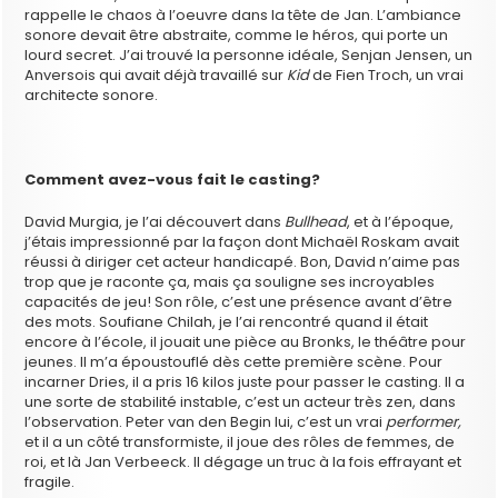
rappelle le chaos à l’oeuvre dans la tête de Jan. L’ambiance
sonore devait être abstraite, comme le héros, qui porte un
lourd secret. J’ai trouvé la personne idéale, Senjan Jensen, un
Anversois qui avait déjà travaillé sur
Kid
de Fien Troch, un vrai
architecte sonore.
Comment avez-vous fait le casting?
David Murgia, je l’ai découvert dans
Bullhead
, et à l’époque,
j’étais impressionné par la façon dont Michaël Roskam avait
réussi à diriger cet acteur handicapé. Bon, David n’aime pas
trop que je raconte ça, mais ça souligne ses incroyables
capacités de jeu! Son rôle, c’est une présence avant d’être
des mots. Soufiane Chilah, je l’ai rencontré quand il était
encore à l’école, il jouait une pièce au Bronks, le théâtre pour
jeunes. Il m’a époustouflé dès cette première scène. Pour
incarner Dries, il a pris 16 kilos juste pour passer le casting. Il a
une sorte de stabilité instable, c’est un acteur très zen, dans
l’observation. Peter van den Begin lui, c’est un vrai
performer,
et il a un côté transformiste, il joue des rôles de femmes, de
roi, et là Jan Verbeeck. Il dégage un truc à la fois effrayant et
fragile.