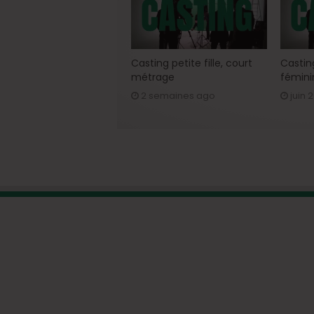
Casting petite fille, court
Casting
métrage
fémini
2 semaines ago
juin 