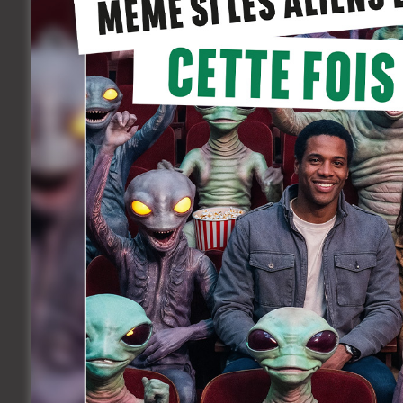
Aider à la gestion comptable et ress
préparer les dossiers, enregistrer les
Aide à l’établissement de rapport pou
Etablir les déclarations TVA.
Aider à la clôture annuelle des compt
Profil recherché :
Vous possédez un baccalauréat en co
Aucune expérience n’est exigée.
Vous avez l’esprit d’équipe.
Vous êtes minutieux, rigoureux, auton
La maîtrise de Word et Excel est indi
La maitrise du logiciel Winbooks est u
Vous avez un français parfait et une bo
Entre Chien et Loup vous offre :
Un job stimulant au sein d’une équip