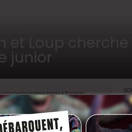
herche un·e Comptable junior
n et Loup cherche
 junior
SO
duction indépendante basée à Bruxelles,
ne fonction de comptable au sein d’une société de