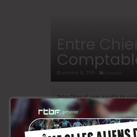
Home
/
Cinejobs
/
Entre Chien et Loup c
Entre Chie
Comptable
octobre 16, 2019
Cinejobs
Entre Chien et Loup, société de pro
recherche un·e Comptable Junior
Fonctions et tâches :
travailler à temps plein et exercer u
production de films et séries.