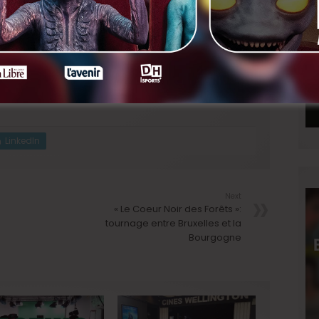
 fonction et le secteur.
us ? Envoyez votre CV et votre lettre de motivation
bre 2019 à l’adresse suivante:
LinkedIn
Next
« Le Coeur Noir des Forêts »:
tournage entre Bruxelles et la
Bourgogne