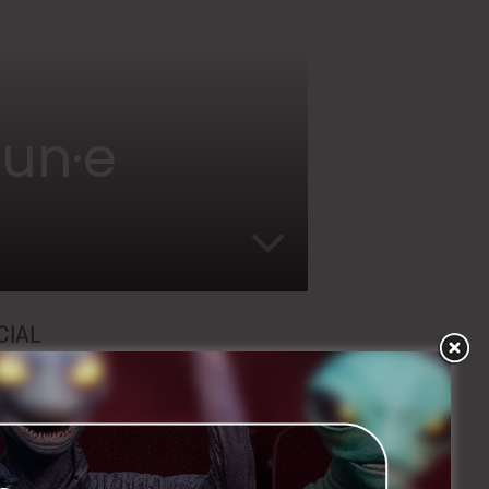
 un·e
CIAL