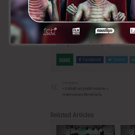
Un contrat à durée indéterminée.
Un package salarial en accord avec la
Entrée en fonction en janvier 2020
Cette fonction semble être faite pour vo
uniquement par email avant le 1er novem
kevin@entrechienetloup.be
Facebook
Twitter
Share
Précedent
« Il était un petit navire »,
mémoires filmé(e)s
Related Articles