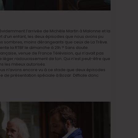
videmment l’arrivée de Michèle Martin à Malonne et la
rt d’un enfant, les deux épisodes que nous avons pu
ins sombres, moins dérangeants que ceux de La Trêve.
ente la RTBF le dimanche à 21h ? Sans doute.
française, venue de France Télévision, qui n’avait pas
e léger radoucissement de ton. Qui n’est peut-être que
les milieux autorisés.
ous n’avons encore vu à ce stade que deux épisodes
ée de présentation spéciale à Bozar. Difficile donc