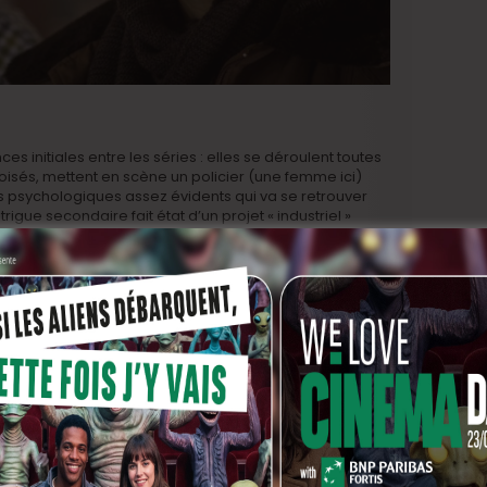
 initiales entre les séries : elles se déroulent toutes
isés, mettent en scène un policier (une femme ici)
 psychologiques assez évidents qui va se retrouver
igue secondaire fait état d’un projet « industriel »
ion. La bande-annonce fort alléchante montre que des
grâce à un drone ce qui était également une des
aires ont aussi un accent flamand prononcé, mais ça
 un fromage, si ?
raient donner d’emblée une impression de familiarité.
ton même semblent assez différents. Le pitch itou.
lle, Guy Béranger est accueilli par les moines de
village des Ardennes. Il est placé sous la protection de