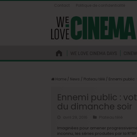
Contact
Politique de confidentialité
WE LOVE CINEMA DAYS
CINEW
Home
/
News
/
Plateau télé
/
Ennemi public 
Ennemi public : vo
du dimanche soir
avril 29, 2016
Plateau télé
Imaginées pour amener progressivemen
inconnu, les séries produites par la RTB