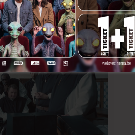
a police fédérale, persuadée que, tôt ou tard, l’ancien
tion s’indigne de la présence de l’ennemi public n°1
disparition inquiétante d’une fillette du village… Puis sa