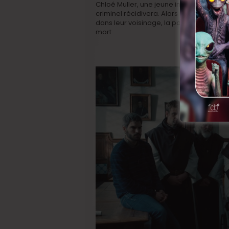
Chloé Muller, une jeune inspectrice de l
criminel récidivera. Alors que la popula
dans leur voisinage, la police apprend la 
mort.