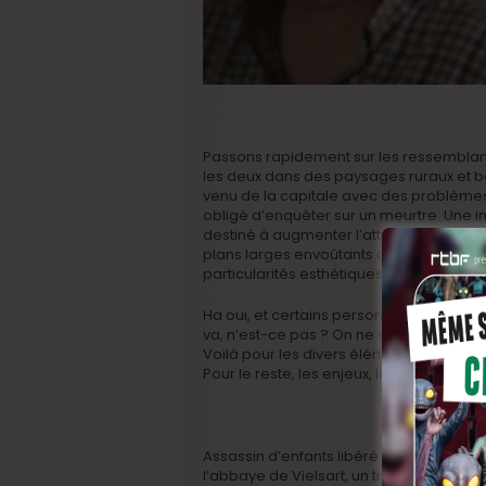
Passons rapidement sur les ressemblances
les deux dans des paysages ruraux et bo
venu de la capitale avec des problèmes
obligé d’enquêter sur un meurtre. Une intr
destiné à augmenter l’attrait de la rég
plans larges envoûtants ont été filmés 
particularités esthétiques de La trêve.
Ha oui, et certains personnages second
va, n’est-ce pas ? On ne va plus en faire
Voilà pour les divers éléments qui pour
Pour le reste, les enjeux, le rythme, le 
Assassin d’enfants libéré en conditionne
l’abbaye de Vielsart, un tranquille petit 