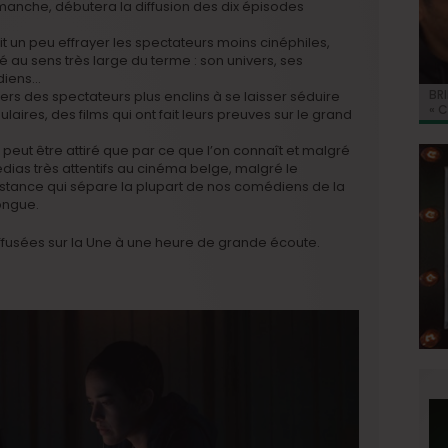
imanche, débutera la diffusion des dix épisodes
it un peu effrayer les spectateurs moins cinéphiles,
é au sens très large du terme : son univers, ses
édiens…
BRI
Jo
BRI
« C
Ca
ers des spectateurs plus enclins à se laisser séduire
« C
ret
Hol
Ma
laires, des films qui ont fait leurs preuves sur le grand
du 
 peut être attiré que par ce que l’on connaît et malgré
édias très attentifs au cinéma belge, malgré le
istance qui sépare la plupart de nos comédiens de la
ongue.
diffusées sur la Une à une heure de grande écoute.