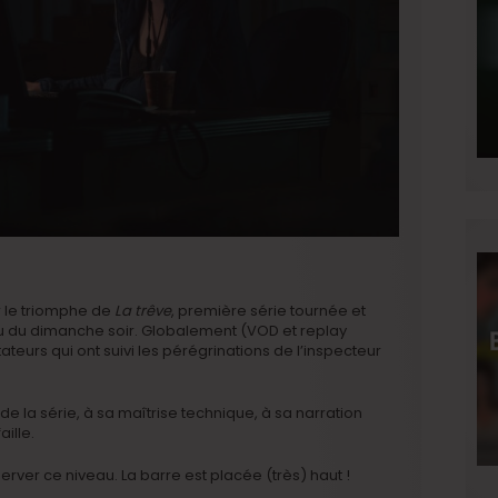
r le triomphe de
La trêve
, première série tournée et
du dimanche soir. Globalement (VOD et replay
teurs qui ont suivi les pérégrinations de l’inspecteur
é de la série, à sa maîtrise technique, à sa narration
aille.
erver ce niveau. La barre est placée (très) haut !