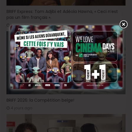
BRIFF Express: Tom Adjibi et Adéola Hawna, « Ceci n’est
pas un film français ».
1 jour ago
BRIFF 2026: la Compétition belge!
4 jours ago