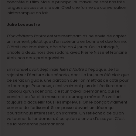
concrète du film. Mais le principal du travail, ce sont nos très
longues discussions le soir. C’est une forme de conversation
ininterrompue en fait.
Julie Lecoustre
D’un château l’autre
est vraiment parti d’une envie de capter
un moment, plutôt que d’un scénario en bonne et due forme.
C’était une impulsion, décidée en 4 jours. On l’a fabriqué,
bricolé à deux, hors des radars, avec Pierre Nisse et Francine
Atoh, nos deux protagonistes.
Emmanuel avait déjà initié
Rien à foutre
à l’époque. Je l’ai
rejoint sur l’écriture du scénario, dont il a toujours été clair que
ce serait un guide, une partition que l’on mettrait de côté pour
le tournage. Pour nous, c’est vraiment plus de l’écriture dans
l’absolu qu’un scénario, c’est un travail permanent, qui se
construit au fur et à mesure du tournage même. En veillant
toujours à accueillir tous les imprévus. On le conçoit vraiment
comme de l’artisanat. Si on passe devant un décor qui
pourrait nous intéresser, on s’arrête. On réfléchit à ce qu’on
va tourner le lendemain, à ce qu’on a envie d’essayer. C’est
de la recherche permanente.