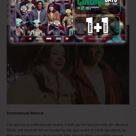
permanence un masque? Il y avait une intention et une
attention dans la mise en scène de travailler sur des choses
très ténues, des sourires qui se perdent, des regards.
Emmanuel Marre
Ce qui nous intéressait aussi, c’est qu’on est jamais en deuil à
100%, on voulait filmer toute la vie qui reste à côté du deuil, le
film ne devait pas être lourd. Elle devait être capable de se