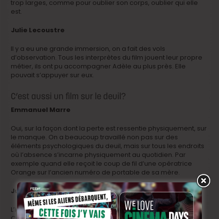
trop larges, comme pour oublier son corps, oublier qui elle
est.
Julie Lecoustre
Il y a eu une grande immersion, on a fait des vols
d’observation. Tous les interprètes du film jouent leur propre
métier, ils ont pu accompagner Adèle au plus près. Elle
pouvait s’appuyer sur eux.
C’est aussi un film sur le deuil?
Emmanuel Marre
Oui, sur la façon dont la perte est ressentie physiquement, sur
le manque. On a beaucoup travaillé non pas sur des
éléments psychologiques du deuil, mais sur tous les endroits
où l’absence s’incarne physiquement au quotidien. Par
exemple quand elle reçoit le coup de fil d’une opératrice
Orange sur l’ancien numéro de portable de sa mère.
Julie Lecoustre
L’idée était aussi de filmer un déplacement intérieur.
Comment le filmer avec un personnage qui porte en