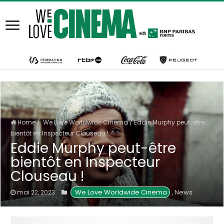
Home
/
We Love Worldwide Cinema
/
Eddie Murphy peut-être
bientôt en Inspecteur Clouseau !
Eddie Murphy peut-être
bientôt en Inspecteur
Clouseau !
 We Love Worldwide Cinema
News
mai 22, 2023
,