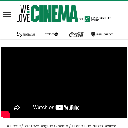
Home
/
We Love Belgian Cinema
/
« Echo » de Ruben Desiere