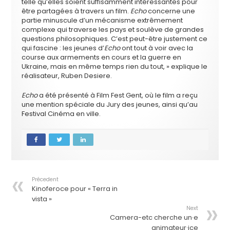
telle qu’elles soient suffisamment intéressantes pour
être partagées à travers un film.
Echo
concerne une
partie minuscule d’un mécanisme extrêmement
complexe qui traverse les pays et soulève de grandes
questions philosophiques. C’est peut-être justement ce
qui fascine : les jeunes d’
Echo
ont tout à voir avec la
course aux armements en cours et la guerre en
Ukraine, mais en même temps rien du tout,
»
explique le
réalisateur, Ruben Desiere.
Echo
a été présenté à Film Fest Gent, où le film a reçu
une mention spéciale du Jury des jeunes, ainsi qu’au
Festival Cinéma en ville.
Précedent
Kinoferoce pour « Terra in
vista »
Next
Camera-etc cherche un·e
animateur·ice