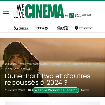
Home
/
We Love Worldwide Cinema
/
Dune-Part Two et d’autres
repoussés à 2024 ?
Dune-Part Two et d’autres
repoussés à 2024 ?
 We Love Worldwide Cinema
News
août 3, 2023
,