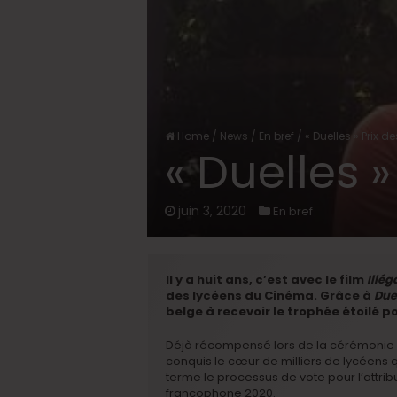
Home
/
News
/
En bref
/
« Duelles » Prix d
« Duelles »
juin 3, 2020
En bref
Il y a huit ans, c’est avec le film
Illég
des lycéens du Cinéma. Grâce à
Due
belge à recevoir le trophée étoilé po
Déjà récompensé lors de la cérémonie d
conquis le cœur de milliers de lycéens
terme le processus de vote pour l’attri
francophone 2020.