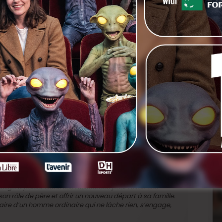
e qui nous gifle de plein fouet. Nous qui sommes habitués
ssante, avec rafales et explosions à grands effets, nous
ent la menace sourde, la terreur muette, la violence
u’on laisse commette par crainte de pire, les abus de
vit dans un silence assourdissant. Si le film compte peu
 seul : nous étions sans voix à l’issue de la projection,
vent endurer nos contemporains.
né à Sarah Hirtt, pour
Escapada
mins de traverse pour explorer une autre vision du
rroge sur la toute-puissance du capitalisme, sur notre
ant nous laisse insatisfaits. Et si nous nous contentions
 au profit du collectif, si le respect des différences et la
s; si la solution, c’était les autres ?
oit attribuer le
Prix du dépassement de soi
 lendemain, Olivier doit assurer sur tous les fronts. Cet
blige à puiser dans ses ressources pour revoir ses
n rôle de père et offrir un nouveau départ à sa famille.
naire d’un homme ordinaire qui ne lâche rien, s’engage,