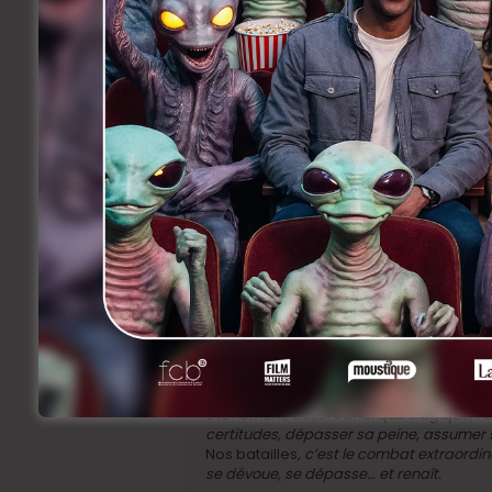
InSyriated,
c’est le quotidien de la guerr
aux films de guerre à la bande-son fraca
voilà immergés dans un huis-clos où règn
confinée. La mort que l’on tait, le viol q
pouvoir, l’avenir incertain… Tout cela se 
de dialogues et de musique, il n’est pas le
comme assommés par la réalité que doi
Le
Prix du regard sur la société
est décer
Escapada
nous invite à prendre les che
monde et du vivre ensemble. Le film inte
besoin insatiable de consommer qui pourt
du nécessaire ? Si le moi s’effaçait un peu
bienveillance étaient au cœur de nos action
Nos batailles
, de Guillaume Senez, se v
Lorsque celle qu’il aime s’en va du jour au
événement, aussi banal que tragique, l’o
certitudes, dépasser sa peine, assumer so
Nos batailles
, c’est le combat extraordi
se dévoue, se dépasse… et renaît.