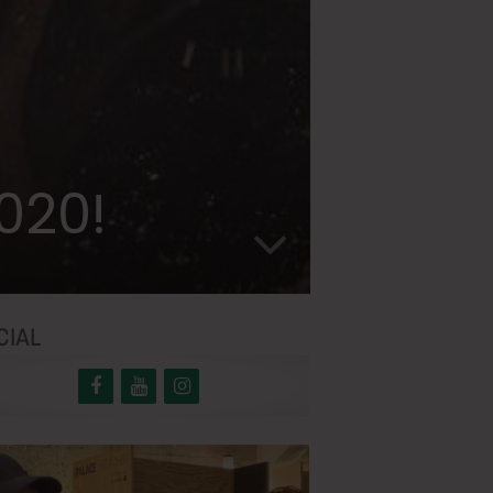
2020!
CIAL