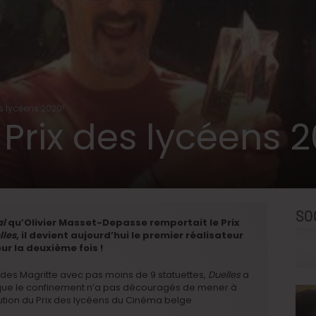
es lycéens 2020!
 Prix des lycéens 
SO
al
qu’Olivier Masset-Depasse remportait le Prix
lles
, il devient aujourd’hui le premier réalisateur
ur la deuxième fois !
es Magritte avec pas moins de 9 statuettes,
Duelles
a
 que le confinement n’a pas découragés de mener à
bution du Prix des lycéens du Cinéma belge