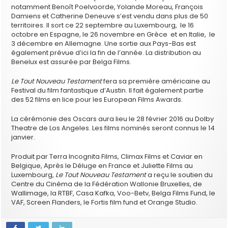
notamment Benoît Poelvoorde, Yolande Moreau, François
Damiens et Catherine Deneuve s’est vendu dans plus de 50
territoires. Il sort ce 22 septembre au Luxembourg, le 16
octobre en Espagne, le 26 novembre en Grèce et en Italie, le
3 décembre en Allemagne. Une sortie aux Pays-Bas est
également prévue d’ici la fin de l’année. La distribution au
Benelux est assurée par Belga Films.
Le Tout Nouveau Testament
fera sa première américaine au
Festival du film fantastique d’Austin. Il fait également partie
des 52 films en lice pour les European Films Awards.
La cérémonie des Oscars aura lieu le 28 février 2016 au Dolby
Theatre de Los Angeles. Les films nominés seront connus le 14
janvier.
Produit par Terra Incognita Films, Climax Films et Caviar en
Belgique, Après le Déluge en France et Juliette Films au
Luxembourg,
Le Tout Nouveau Testament
a reçu le soutien du
Centre du Cinéma de la Fédération Wallonie Bruxelles, de
Wallimage, la RTBF, Casa Kafka, Voo-Betv, Belga Films Fund, le
VAF, Screen Flanders, le Fortis film fund et Orange Studio.