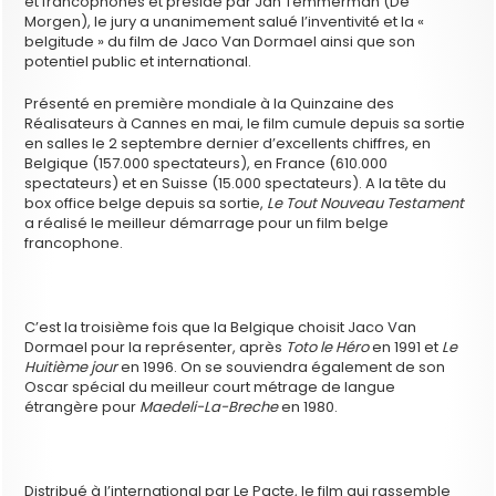
et francophones et présidé par Jan Temmerman (De
Morgen), le jury a unanimement salué l’inventivité et la «
belgitude » du film de Jaco Van Dormael ainsi que son
potentiel public et international.
Présenté en première mondiale à la Quinzaine des
Réalisateurs à Cannes en mai, le film cumule depuis sa sortie
en salles le 2 septembre dernier d’excellents chiffres, en
Belgique (157.000 spectateurs), en France (610.000
spectateurs) et en Suisse (15.000 spectateurs). A la tête du
box office belge depuis sa sortie,
Le Tout Nouveau Testament
a réalisé le meilleur démarrage pour un film belge
francophone.
C’est la troisième fois que la Belgique choisit Jaco Van
Dormael pour la représenter, après
Toto le Héro
en 1991 et
Le
Huitième jour
en 1996. On se souviendra également de son
Oscar spécial du meilleur court métrage de langue
étrangère pour
Maedeli-La-Breche
en 1980.
Distribué à l’international par Le Pacte, le film qui rassemble