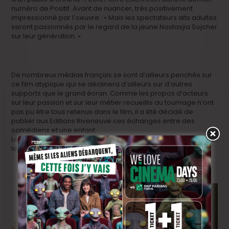
numéro de Positif. Avant de nuancer, très positivement
impressionné par l’oeuvre : « Mais les spectateurs dits adultes
seront passionnés par le regard de la jeune Nastasjia Sojcher
sur leur génération. »
De nombreux médias français se sont d’ailleurs penchés sur
ce film atypique qui se déclinera d’ailleurs sur d’autres
supports que le grand écran. Comme les propos d’acteurs
sur leur passion et sur leur métier recueillis au tournage n’ont
pas pu être tous retenus dans le film, il a été décidé de
publier aux Editions Riveneuve ces échanges entre des
comédiens et une enfant.
Le livre sortira sous le même titre que le film, le 1er mars, avec
le DVD du film.