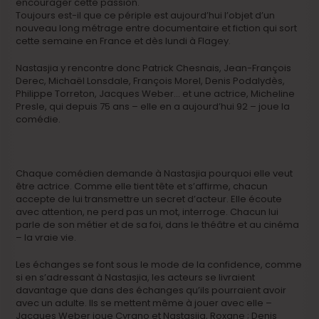
encourager cette passion.
Toujours est-il que ce périple est aujourd’hui l’objet d’un
nouveau long métrage entre documentaire et fiction qui sort
cette semaine en France et dès lundi à Flagey.
Nastasjia y rencontre donc Patrick Chesnais, Jean-François
Derec, Michaël Lonsdale, François Morel, Denis Podalydès,
Philippe Torreton, Jacques Weber… et une actrice, Micheline
Presle, qui depuis 75 ans – elle en a aujourd’hui 92 – joue la
comédie.
Chaque comédien demande à Nastasjia pourquoi elle veut
être actrice. Comme elle tient tête et s’affirme, chacun
accepte de lui transmettre un secret d’acteur. Elle écoute
avec attention, ne perd pas un mot, interroge. Chacun lui
parle de son métier et de sa foi, dans le théâtre et au cinéma
– la vraie vie.
Les échanges se font sous le mode de la confidence, comme
si en s’adressant à Nastasjia, les acteurs se livraient
davantage que dans des échanges qu’ils pourraient avoir
avec un adulte. Ils se mettent même à jouer avec elle –
Jacques Weber joue Cyrano et Nastasjia, Roxane ; Denis