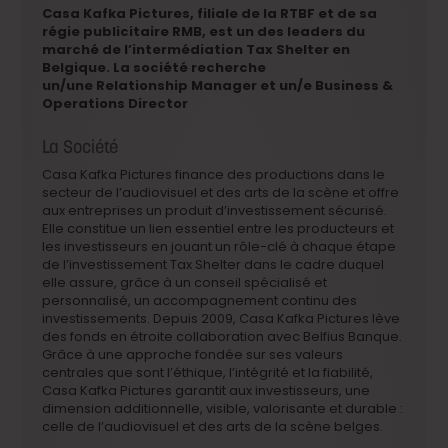
Casa Kafka Pictures, filiale de la RTBF et de sa
régie publicitaire RMB, est un des leaders du
marché de l’intermédiation Tax Shelter en
Belgique. La société recherche
un/une Relationship Manager et un/e Business &
Operations Director
La Société
Casa Kafka Pictures finance des productions dans le
secteur de l’audiovisuel et des arts de la scène et offre
aux entreprises un produit d’investissement sécurisé.
Elle constitue un lien essentiel entre les producteurs et
les investisseurs en jouant un rôle-clé à chaque étape
de l’investissement Tax Shelter dans le cadre duquel
elle assure, grâce à un conseil spécialisé et
personnalisé, un accompagnement continu des
investissements. Depuis 2009, Casa Kafka Pictures lève
des fonds en étroite collaboration avec Belfius Banque.
Grâce à une approche fondée sur ses valeurs
centrales que sont l’éthique, l’intégrité et la fiabilité,
Casa Kafka Pictures garantit aux investisseurs, une
dimension additionnelle, visible, valorisante et durable :
celle de l’audiovisuel et des arts de la scène belges.