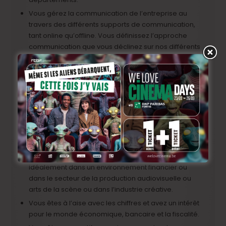
Vous gérez la communication de l’entreprise au
travers des différents supports de communication,
tant online qu’offline. Vous définissez l’approche
communication que vous déclinez sur nos différents
supports tels que le site web, facebook et les autres
réseaux sociaux, vous développez de nouveaux
outils de communication et gérez les relations
publiques et la présence lors d’événements.
Vous rapportez au Business & Operations Director.
Profil
Vous disposez d’une expérience commerciale,
idéalement dans un environnement financier ou
dans le secteur de la production audiovisuelle ou
arts de la scène ou dans l’industrie créative.
Vous êtes à l’aise avec les chiffres et avez un intérêt
pour le monde économique, bancaire et la fiscalité.