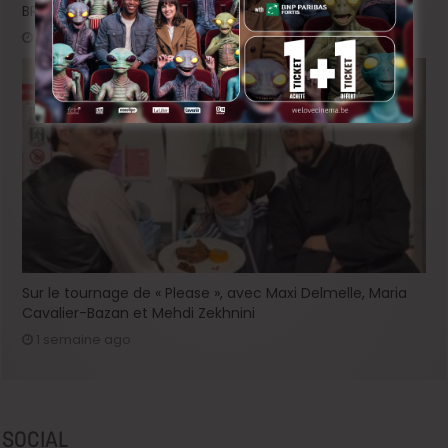
BRIFF 2026: la Compétition belge!
2 jours ago
Sur le tournage de « Please », avec Maxi Delmelle, Maria
Cavalier-Bazan et Mehdi Zekhnini
1 semaine ago
SOCIAL