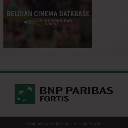
Designed by
Poids Plume
- Web by
Point Be