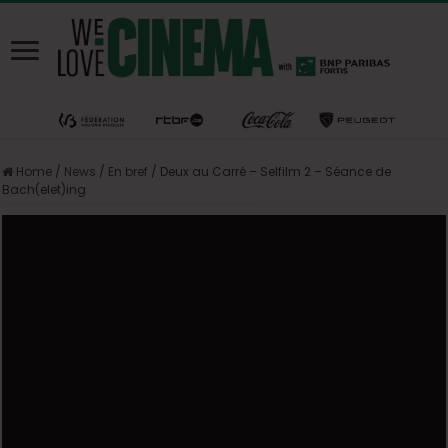
Home
/
News
/
En bref
/
Deux au Carré – Selfilm 2 – Séance de
Bach(elet)ing