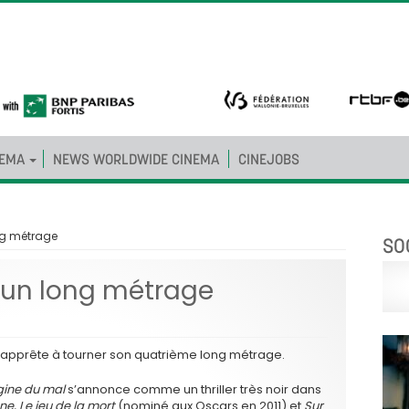
NEMA
NEWS WORLDWIDE CINEMA
CINEJOBS
ng métrage
SO
 un long métrage
s’apprête à tourner son quatrième long métrage.
igine du mal
s’annonce comme un thriller très noir dans
ne, Le jeu de la mort
(nominé aux Oscars en 2011) et
Sur