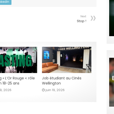
nkedIn
Next
Stop !
 « L’Or Rouge »: rôle
Job étudiant au Cinés
n 18-25 ans
Wellington
29, 2026
juin 19, 2026