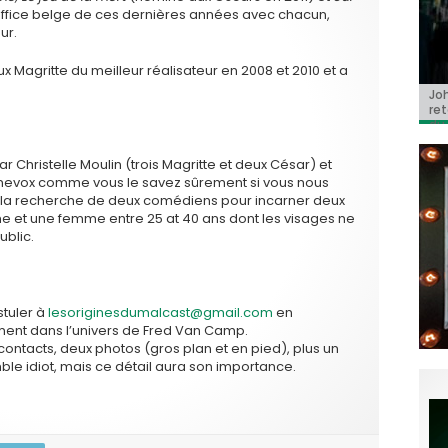
office belge de ces dernières années avec chacun,
ur.
Magritte du meilleur réalisateur en 2008 et 2010 et a
Jo
BRI
« C
Ca
« T
ret
Hol
Ma
dol
du 
l’a
ar Christelle Moulin (trois Magritte et deux César) et
inevox comme vous le savez sûrement si vous nous
 à la recherche de deux comédiens pour incarner deux
e et une femme entre 25 at 40 ans dont les visages ne
ublic.
stuler à
lesoriginesdumalcast@gmail.com
en
rement dans l’univers de Fred Van Camp.
ontacts, deux photos (gros plan et en pied), plus un
ble idiot, mais ce détail aura son importance.