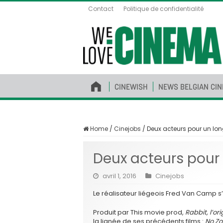
Contact
Politique de confidentialité
CINEWISH
NEWS BELGIAN CI
Home
/
Cinejobs
/
Deux acteurs pour un lo
Deux acteurs pour
avril 1, 2016
Cinejobs
Le réalisateur liégeois Fred Van Camp 
Produit par This movie prod,
Rabbit, l’or
la lignée de ses précédents films :
No Zo