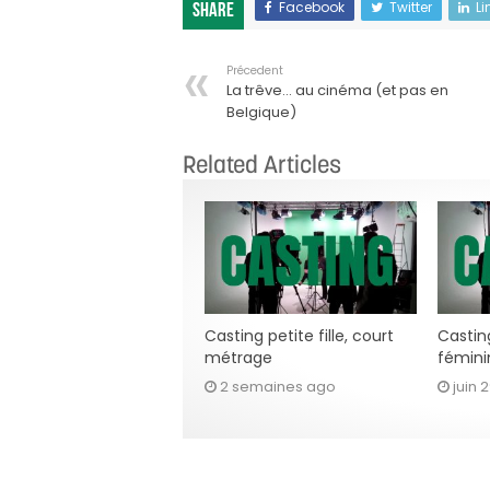
Facebook
Twitter
Li
Share
Précedent
La trêve… au cinéma (et pas en
Belgique)
Related Articles
Casting petite fille, court
Casting
métrage
fémini
2 semaines ago
juin 