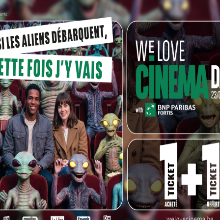
ce slow road-trip, véritable huis clos mobile au sein de
n attendant que les coeurs soient soignés, ou réparés.
se à cacher, les malentendus et les quiproquos sont
ien
parle des liens familiaux qui se défont, des territoires
t, des transfuges de classe et des communautés de
cris du coeur. C’est une comédie des sentiments, où
oins fondamentales qui séparent les personnages,
fait voir les choses sous un autre jour.