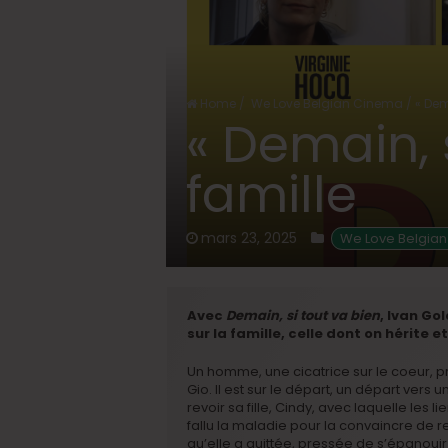
Home
/
We Love Belgian Cinema
/
« Dem
« Demain, s
famille
mars 23, 2025
We Love Belgia
Avec
Demain, si tout va bien
, Ivan Go
sur la famille, celle dont on hérite et
Un homme, une cicatrice sur le coeur, 
Gio. Il est sur le départ, un départ vers 
revoir sa fille, Cindy, avec laquelle les 
fallu la maladie pour la convaincre de re
qu’elle a quittée, pressée de s’épanouir 