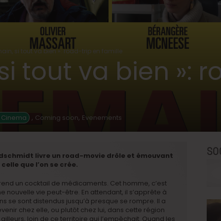
ain, si tout va bien »: road-trip en famille
i tout va bien »: r
,
,
n Cinema
Coming soon
Evenements
SO
ldschmidt livre un road-movie drôle et émouvant
 celle que l’on se crée.
prend un cocktail de médicaments. Cet homme, c’est
une nouvelle vie peut-être. En attendant, il s’apprête à
liens se sont distendus jusqu’à presque se rompre. Il a
venir chez elle, ou plutôt chez lui, dans cette région
ailleurs, loin de ce territoire qui l’empêchait. Quand les