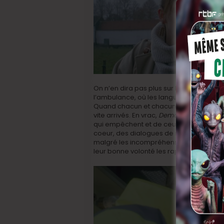
On n’en dira pas plus sur les étapes de 
l’ambulance, où les langues fourchent e
Quand chacun et chacune a quelque cho
vite arrivés. En vrac,
Demain, si tout va b
qui empêchent et de ceux qui rassuren
coeur, des dialogues de sourds et des 
malgré les incompréhensions plus ou m
leur bonne volonté les rapproche ou leur 