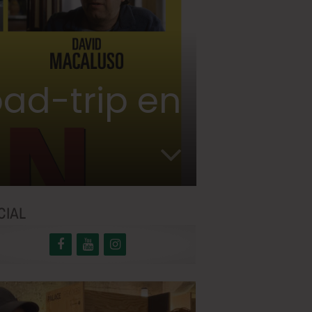
oad-trip en
CIAL