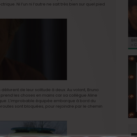
rique. Ni l’un ni l’autre ne sait très bien sur quel pied
BRI
Jo
BRI
« C
Ca
« C
ret
Hol
Ma
du 
 délivrent de leur solitude à deux. Au volant, Bruno
l prend les choses en mains car sa collègue Aline
aque. L’improbable équipée embarque à bord du
toroutes sont bloquées, pour rejoindre par le chemin