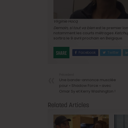
Virginie Hocq
Demain, si tout va bien
est le premier lon
notamment les courts métrages
Ketchu
sortira le 9 avril prochain en Belgique.
Facebook
Twitter
Share
Précedent
Une bande-annonce musclée
pour « Shadow Force » avec
Omar Sy et Kerry Washington !
Related Articles