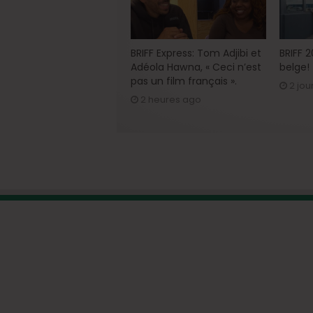
BRIFF Express: Tom Adjibi et
BRIFF 
Adéola Hawna, « Ceci n’est
belge!
pas un film français ».
2 jou
2 heures ago