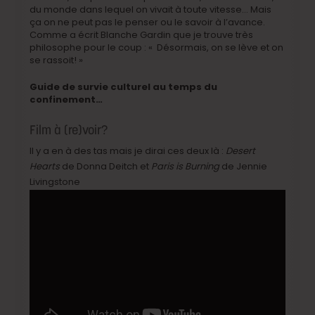
du monde dans lequel on vivait à toute vitesse… Mais
ça on ne peut pas le penser ou le savoir à l’avance.
Comme a écrit Blanche Gardin que je trouve très
philosophe pour le coup : « Désormais, on se lève et on
se rassoit! »
Guide de survie culturel au temps du
confinement…
Film à (re)voir?
Il y a en à des tas mais je dirai ces deux là :
Desert
Hearts
de Donna Deitch et
Paris is Burning
de Jennie
Livingstone