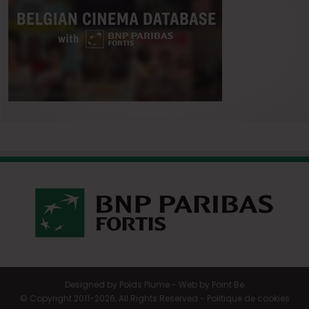
Designed by
Poids Plume
- Web by
Point Be
© Copyright 2011-2026, All Rights Reserved -
Politique de cookies