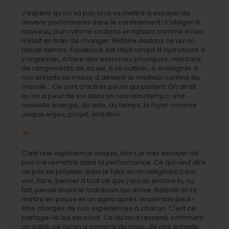
J’espère qu’on va pas tous se mettre à essayer de
devenir performants dans le confinement! S’obliger à
nouveau à un rythme soutenu en faisant comme si rien
n’était en train de changer. Refaire dedans ce qu’on
faisait dehors. Facebook est déjà rempli d’injonctions à
s’organiser, à faire des exercices physiques, mentaux,
de rangements de sa vie, à se cultiver, à enseigner à
nos enfants au mieux, à devenir le meilleur confiné du
monde… Ce sont d’autres peurs qui parlent. On dirait
qu’on a peur de soi dans un nouveau tempo, une
nouvelle énergie, du vide, du temps, le foyer comme
unique enjeu, projet, ambition.
C’est une expérience unique, alors je vais essayer de
pas me remettre dans la performance. Ce qui veut dire
ne pas se projeter dans le futur en m’obligeant à lire,
voir, faire, penser à tout ce que j’ai pas encore lu, vu,
fait, pensé avant le lockdown qui arrive. Ralentir et se
mettre en pause et on agira après, ensemble peut-
être chargés de nos expériences à chacun. C’est ce
partage-là qui sera fort. Ce qu’on a ressenti, comment
on a été, ce qu’on a compris de nous, de nos enfants,