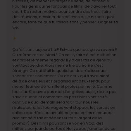
histoires, de mener un projet de série, de comédie.
Pour les gens qui ne font pas de films, de travailler tout
court. De rester motivés pour vendre des trucs, faire
des réunions, dessiner des affiches ou je ne sais quoi
encore, faire ce que tu faisais sans y penser. Gagner sa
vie.
Ça fait sens aujourd’hui? Est-ce que tout ça va revenir?
Ou même rester intact? On va s’y faire à cette situation
et garder le même regard? Il y a des tas de gens qui
vont tout perdre. Alors même lire ou écrire c’est
étrange. Ce qui était le quotidien des réalisateurs
scénaristes finalement. Ou de ceux qui travaillaient
déjà de chez eux et s’organisaient à flux tendu pour
mener leur vie de famille et professionnelle. Comme
tout s’arrête avec pas mal d’angoisse aussi, de ne pas
savoir quand et comment les possibles vont se ré-
ouvrir. De quoi demain sera fait. Pour nous les
réalisateurs, les tournages vont stopper, les sorties en
salles reportées ou annulées (pour celles et ceux qui
avaient déjà fait et dépenser tout l’argent de la
promo?). Des films pourront se voir en VOD, des
millions par jour de pertes à Hollywood j’ai entendu ce