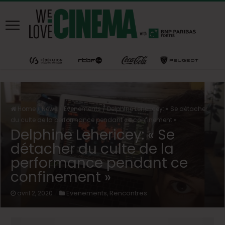
Home
/
News
/
Evenements
/
Delphine Lehericey: « Se détacher
du culte de la performance pendant ce confinement »
Delphine Lehericey: « Se
détacher du culte de la
performance pendant ce
confinement »
Evenements
Rencontres
avril 2, 2020
,