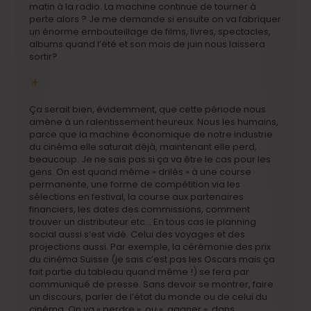
matin à la radio. La machine continue de tourner à
perte alors ? Je me demande si ensuite on va fabriquer
un énorme embouteillage de films, livres, spectacles,
albums quand l’été et son mois de juin nous laissera
sortir?
Ça serait bien, évidemment, que cette période nous
amène à un ralentissement heureux. Nous les humains,
parce que la machine économique de notre industrie
du cinéma elle saturait déjà, maintenant elle perd,
beaucoup. Je ne sais pas si ça va être le cas pour les
gens. On est quand même « drilés » à une course
permanente, une forme de compétition via les
sélections en festival, la course aux partenaires
financiers, les dates des commissions, comment
trouver un distributeur etc… En tous cas le planning
social aussi s’est vidé. Celui des voyages et des
projections aussi. Par exemple, la cérémonie des prix
du cinéma Suisse (je sais c’est pas les Oscars mais ça
fait partie du tableau quand même !) se fera par
communiqué de presse. Sans devoir se montrer, faire
un discours, parler de l’état du monde ou de celui du
cinéma. On va « perdre » ou « gagner » dans