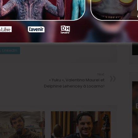
is aussi Francesco Mormino, Baptiste Moulart, Lionel
, Mouhamadou Diba, Angèle Baux Godard, Martin Verset,
c Vangrunderbeeck, Fabrice Rodriguez, Adrienne
er Zwalmen.
 Cassandre Warnauts et Jean-Yves Roubin, pour Frakas
ainement!
LinkedIn
Next
« Yuku », Valentina Maurel et
Delphine Lehericey à Locarno!