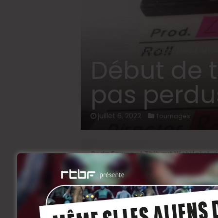
Home
/
News
/
Tournages
/
Début de tou
Début de t
pas perdu
juillet 6, 2022
Tournages
Roda Fawaz et Thibaut Wohlfahrt vi
long métrage,
La Salle des pas perdu
Bruxelles.
Vous connaissez surement Roda Fawaz, a
une riche carrière au théâtre, il a d’aill
Spectacle vivant de la SACD en 2021, on 
RTBF, puisqu’il était à l’affiche d’Unité 42