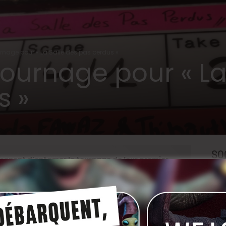
rnage pour « La Salle des pas perdus »
ournage pour « La
s »
SO
ennent d’entamer le tournage de leur premier
s
, qui se tient donc du 4 au 21 juillet à Anvers et
uteur et comédien belge d’origine libanaise. S’il a
eurs écrit plusieurs one-man-shows et reçut le Prix du
l’a également beaucoup vu à la télévision et sur la
, mais aussi d’Invisible. On le retrouvera d’ailleurs