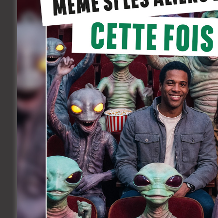
également à la rentrée dans
1985
, la s
du Brabant coproduite par la RTBF et la 
Quant à Thibaut Wohlfahrt, réalisateur f
métrages,
Ciao Bambino
et
La Traversé
réalisé avec Samir Youssef. C’est d’ailleu
rôle principal.
Avec
La Salle des pas perdus
, Thibaut 
lieu emblématique : le tribunal. Le film s
sept destins qui s’entrecroisent dans un 
marqué par son unité de temps et de lieu
20 plans séquences, qui donneront corps 
Le film fait partie des projets soutenus
d’un casting belge d’envergue, avec n
Garçon Chiffon
de Nicolas Maury ou
Un 
Salvadori,
La Petite Bande
, ou encore V
théâtre, vue au cinéma chez Nadir Mokn
Caeyman, la révélation de la saison 2 d
Torpedo, Les Chevaliers Blancs, inoubli
sexuelle des Belges et Camping Cosmos)
Bucquoy dans
La Dernière Tentation des
Nicole Palo, actuellement à l’affiche de