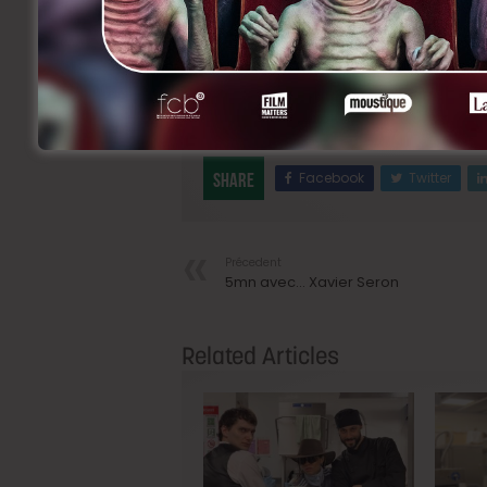
a quelques mois dans
Le Lion Belge
, ma
Thibout, Fatou Hane, Charlotte Fischer
Soazig de Staercke, Nicole Valberg, Lu
D’Anna, Laurent Denayer, Samuel Van d
La Salle des pas perdus
est produit par
Productions, on vous en reparle proch
Facebook
Twitter
Share
Précedent
5mn avec… Xavier Seron
Related Articles