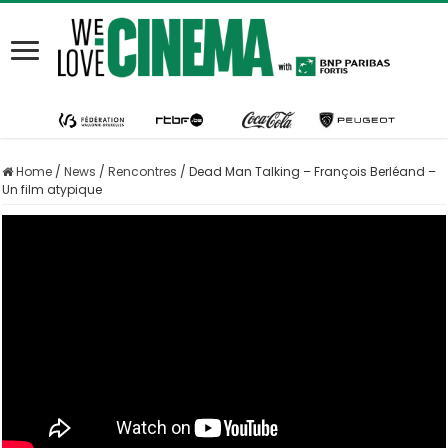
Home
/
News
/
Rencontres
/
Dead Man Talking – François Berléand –
Un film atypique