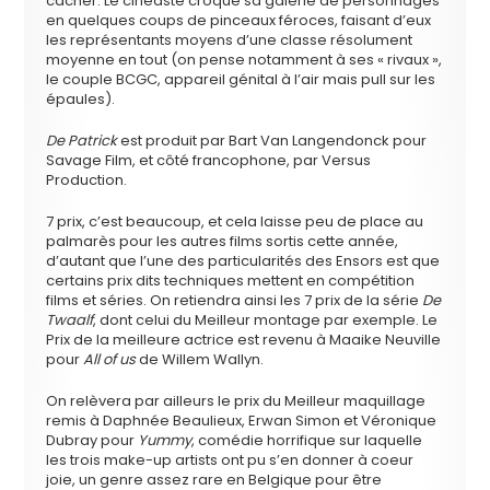
cacher. Le cinéaste croque sa galerie de personnages
en quelques coups de pinceaux féroces, faisant d’eux
les représentants moyens d’une classe résolument
moyenne en tout (on pense notamment à ses « rivaux »,
le couple BCGC, appareil génital à l’air mais pull sur les
épaules).
De Patrick
est produit par Bart Van Langendonck pour
Savage Film, et côté francophone, par Versus
Production.
7 prix, c’est beaucoup, et cela laisse peu de place au
palmarès pour les autres films sortis cette année,
d’autant que l’une des particularités des Ensors est que
certains prix dits techniques mettent en compétition
films et séries. On retiendra ainsi les 7 prix de la série
De
Twaalf
, dont celui du Meilleur montage par exemple. Le
Prix de la meilleure actrice est revenu à Maaike Neuville
pour
All of us
de Willem Wallyn.
On relèvera par ailleurs le prix du Meilleur maquillage
remis à Daphnée Beaulieux, Erwan Simon et Véronique
Dubray pour
Yummy
, comédie horrifique sur laquelle
les trois make-up artists ont pu s’en donner à coeur
joie, un genre assez rare en Belgique pour être