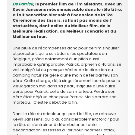
De Patrick
, le premier film de Tim Mielants, avec un
Kevin Janssens méconnaissable dans le rôle titre,
a fait sensation hier soir à l’occasion de la 12e
Cérémonie des Ensors, raflant pas moins de 7
statuettes, dont celles du Meilleur film, de la
Meilleure réalisation, du Meilleur scénario et du
Meilleur acteur.
Une pluie de récompenses donc pour ce film singulier
et percutant, qui a su séduire les spectateurs en
Belgique, grâce notamment à un pitch aussi
improbable qu’imparable: Patrick, orphelin à 40 ans, se
voit malgré lui ou presque hériter de la direction du
camping naturiste géré d’une main de fer par feu son
père. Cette charge, déjà singulièrement lourde pour le
vieux garçon mal dans sa peau, s’ajoute à une autre
perte pour Patrick: celle de son marteau. Perdre son
père était déjà un choc pour Patrick. Mais perdre son
marteau… C’est le début de la fin.
Dans le rôle du bricoleur qui perd la tête, on retrouve
Kevin Janssens, qui a dû considérablement forcir pour
le rôle, et s’entrainer à déambuler en toute
décontraction les fesses à l’air pour incarner Patrick,