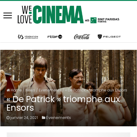
Home
/
News
/
Evenements
/
« De Patrick » triomphe aux Ensors
« De Patrick » triomphe aux
Ensors
Evenements
janvier 24, 2021