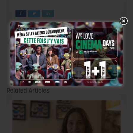
Précedent
Les réalisatrices à l’honneur à
la Commission de Sélection
des Films
Next
Capsule #64,
septembre/octobre 2017:
« Tueurs » et « Le Fidèle »
Related Articles