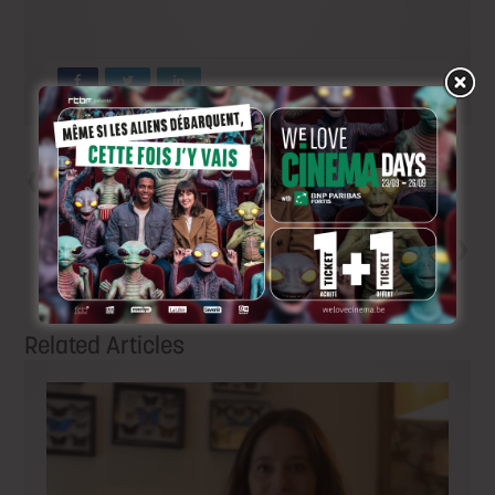
Précedent
16 films belges en lice pour le
Magritte du Meilleur Film!
Next
Capsule #66, novembre/
décembre 2017: « La Part
Sauvage »
Related Articles