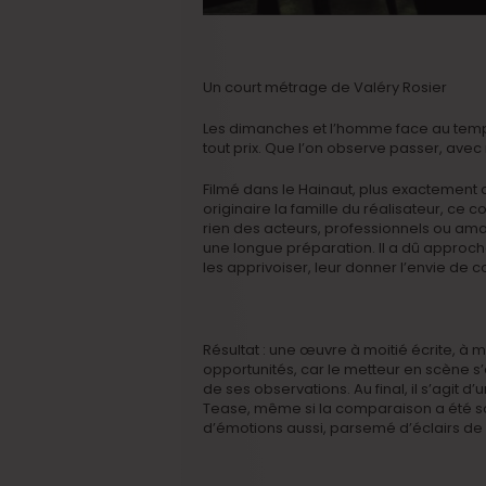
Un court métrage de Valéry Rosier
Les dimanches et l’homme face au temps
tout prix. Que l’on observe passer, avec
Filmé dans le Hainaut, plus exactement 
originaire la famille du réalisateur, ce 
rien des acteurs, professionnels ou ama
une longue préparation. Il a dû approche
les apprivoiser, leur donner l’envie de c
Résultat : une œuvre à moitié écrite, à 
opportunités, car le metteur en scène s’e
de ses observations. Au final, il s’agit d
Tease, même si la comparaison a été s
d’émotions aussi, parsemé d’éclairs de dr