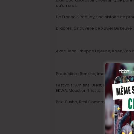
Mais pourquoi avoir choisi un type pareil !
qu’on croit.
De François Paquay, une histoire de pro
D´après la nouvelle de Xavier Diskeuve :
Avec Jean-Philippe Lejeune, Koen Van I
Production : Benzine, Imagine, Mochi Mo
Festivals : Amiens, Brest, Mecal, Gand, Mo
EKWA, Moustier, Trieste, …
Prix : Busho, Best Comedy 2011