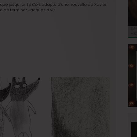
qué jusqu’ici,
Le Con
, adapté d’une nouvelle de Xavier
uste de terminer Jacques a vu.
BRI
Jo
BRI
« C
Ca
« C
ret
Hol
Ma
du 