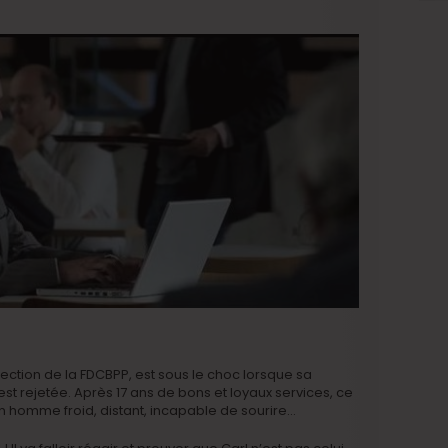
rection de la FDCBPP, est sous le choc lorsque sa
st rejetée. Après 17 ans de bons et loyaux services, ce
un homme froid, distant, incapable de sourire…