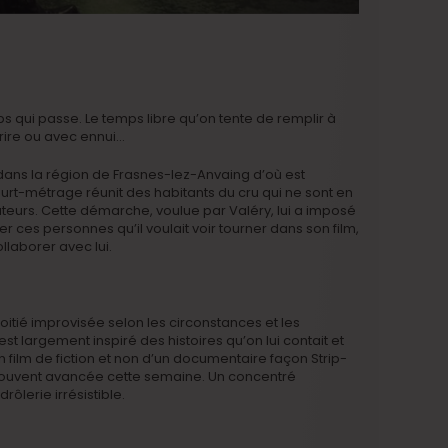
 qui passe. Le temps libre qu’on tente de remplir à
 rire ou avec ennui…
dans la région de Frasnes-lez-Anvaing d’où est
court-métrage réunit des habitants du cru qui ne sont en
teurs. Cette démarche, voulue par Valéry, lui a imposé
r ces personnes qu’il voulait voir tourner dans son film,
ollaborer avec lui.
moitié improvisée selon les circonstances et les
st largement inspiré des histoires qu’on lui contait et
’un film de fiction et non d’un documentaire façon Strip-
ouvent avancée cette semaine. Un concentré
ôlerie irrésistible.