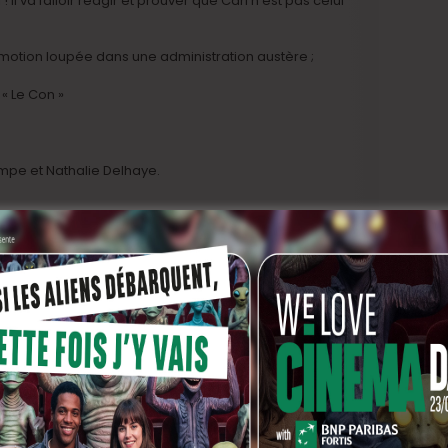
 Il va falloir réagir et prouver que Carl n’est pas celui
motion loupée dans une administration austère ;
 « Le Con »
mpe et Nathalie Delhaye.
chi et Parallèles Production ©2009
ncalieri, Busho, Fiff, Prades, Festimages, Média 10/10,