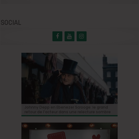
SOCIAL
BRIFF Express: Tom Adjibi et Adéola Hawna,
Johnny Depp en Ebenezer Scrooge: le grand
BRIFF 2026: la Compétition belge!
« Coyote vs. Acme », le film maudit de
Capsule #147: « Notre Salut » d’Emmanuel
« Ceci n’est pas un film français ».
retour de l’acteur dans une relecture sombre
Hollywood a enfin une date de sortie !
Marre
du classique de Dickens !