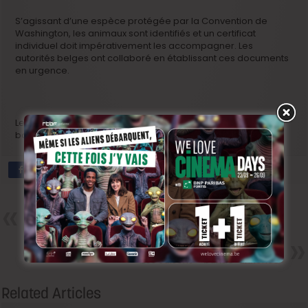
S’agissant d’une espèce protégée par la Convention de
Washington, les animaux sont identifiés et un certificat
individuel doit impérativement les accompagner. Les
autorités belges ont collaboré en établissant ces documents
en urgence.
Les saisons sortira le 27 janvier dans les salles belges. La
bande annonce est à voir
ICI
Précedent
Le chant des hommes –
bande-annonce
Next
Les Saisons – bande-annonce
Related Articles