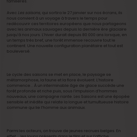
familières.
Avec
Les saisons
, qui sortira le 27 janvier sur nos écrans, ils
nous convient à un voyage à travers le temps pour
redécouvrir ces territoires européens que nous partageons
avec les animaux sauvages depuis la dernière ère glaciaire
jusqu’à nos jours. L’hiver durait depuis 80 000 ans lorsque, en
un temps très bref, une forêt immense recouvre tout le
continent. Une nouvelle configuration planétaire et tout est
bouleversé.
Le cycle des saisons se met en place, le paysage se
métamorphose, la faune et la flore évoluent. L’histoire
commence… À un interminable âge de glace succède une
forêt profonde et riche puis, sous l’impulsion d’hommes
nouveaux, une campagne riante. Les Saisons est une épopée
sensible et inédite qui relate la longue et tumultueuse histoire
commune qui lie l’homme aux animaux.
Parmi les acteurs, on trouve de jeunes recrues belges. En
effet, …les loups présents dans le film et sur l’affiche