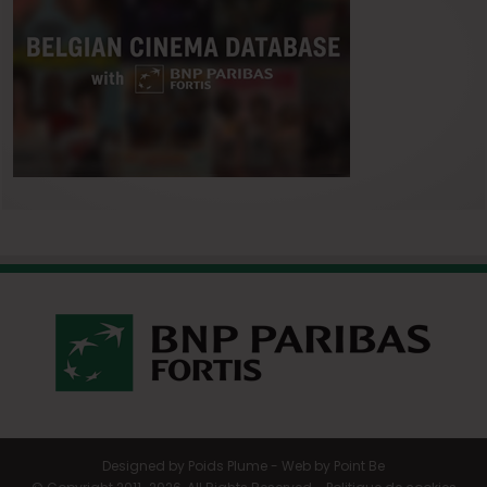
Designed by
Poids Plume
- Web by
Point Be