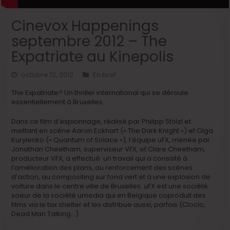
Cinevox Happenings
septembre 2012 – The
Expatriate au Kinepolis
octobre 12, 2012
En bref
The Expatriate? Un thriller international qui se déroule
essentiellement à Bruxelles.
Dans ce film d’espionnage, réalisé par Philipp Stölzl et
mettant en scène Aaron Eckhart (« The Dark Knight ») et Olga
Kurylenko (« Quantum of Solace »), l’équipe uFX, menée par
Jonathan Cheetham, superviseur VFX, et Clare Cheetham,
producteur VFX, a effectué un travail qui a consisté à
l’amélioration des plans, au renforcement des scènes
d’action, au compositing sur fond vert et à une explosion de
voiture dans le centre ville de Bruxelles. uFX est une société
soeur de la société umedia qui en Belgique coproduit des
films via le tax shelter et les distribue aussi, parfois (Cloclo,
Dead Man Talking…)