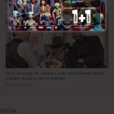
BRIFF 2026: la Compétition belge!
2 jours ago
Sur le tournage de « Please », avec Maxi Delmelle, Maria
Cavalier-Bazan et Mehdi Zekhnini
1 semaine ago
SOCIAL