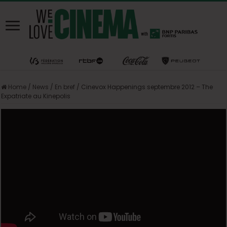
Home
/
News
/
En bref
/
Cinevox Happenings septembre 2012 – The
Expatriate au Kinepolis