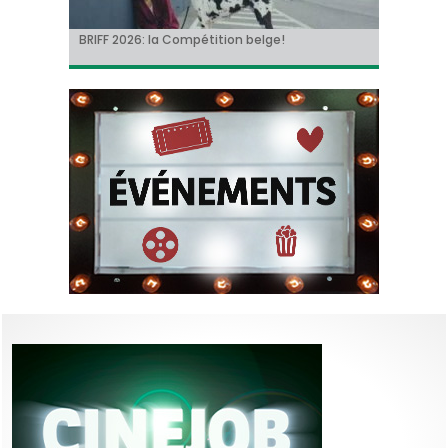
Johnny Depp en Ebenezer Scrooge: le grand
BRIFF 2026: la Compétition belge!
« Coyote vs. Acme », le film maudit de
Capsule #147: « Notre Salut » d’Emmanuel
« Toy Story 5 » franchit le cap du milliard de
retour de l’acteur dans une relecture sombre
Hollywood a enfin une date de sortie !
Marre
dollars et devient le plus grand succès de
du classique de Dickens !
l’année !