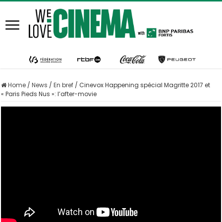
Home
/
News
/
En bref
/
Cinevox Happening spécial Magritte 2017 et
« Paris Pieds Nus »: l’after-movie