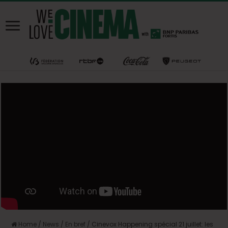
Home
/
News
/
En bref
/
Cinevox Happening spécial 21 juillet: les