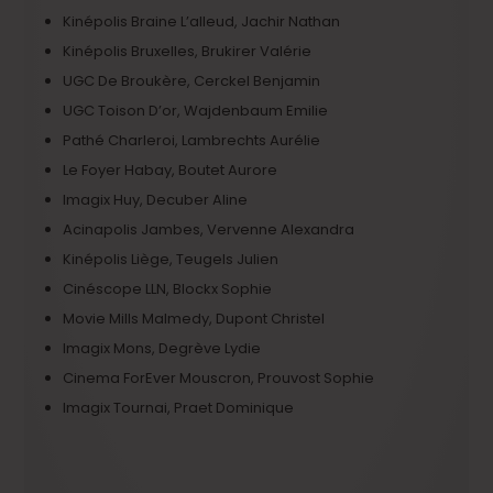
Kinépolis
Braine L’alleud, Jachir Nathan
Kinépolis Bruxelles, Brukirer Valérie
UGC De Broukère, Cerckel Benjamin
UGC Toison D’or, Wajdenbaum Emilie
Pathé Charleroi, Lambrechts Aurélie
Le Foyer Habay, Boutet Aurore
Imagix Huy, Decuber Aline
Acinapolis Jambes, Vervenne Alexandra
Kinépolis Liège, Teugels Julien
Cinéscope LLN, Blockx Sophie
Movie Mills Malmedy, Dupont Christel
Imagix Mons, Degrève Lydie
Cinema ForEver Mouscron, Prouvost Sophie
Imagix Tournai, Praet Dominique