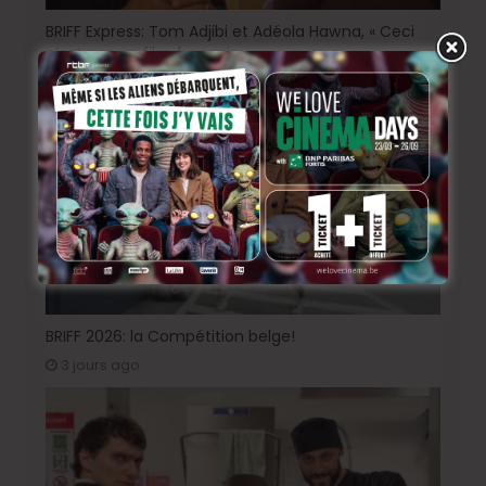
BRIFF Express: Tom Adjibi et Adéola Hawna, « Ceci
n’est pas un film français ».
17 heures ago
BRIFF 2026: la Compétition belge!
3 jours ago