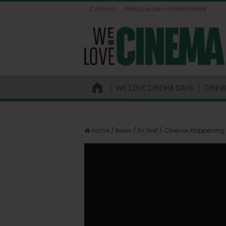
Contact
Politique de confidentialité
WE LOVE CINEMA DAYS
CINEW
Home
/
News
/
En bref
/
Cinevox Happening :