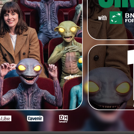
tre matériel vidéo, était présente jeudi soir à l’UGC
 substantifique moelle de cet événement réjouissant.
 même erreur la prochaine fois.
O’Brother). Ceci devrait vous donner envie de le voir.
nkedIn
Next
Qui veut tourner avec Rachid
Bouchareb (Indigènes) ?