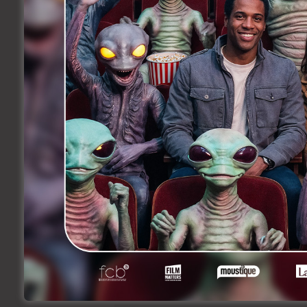
Kaos Films, la société qui réalise tout no
Toison d’Or et au Spirito pour capter la
Vous y étiez? Voilà un beau souvenir.
Vous avez manqué ça? Ne faites plus la
er
Colt .45
sort le 1
octobre (distribué par 
Facebook
Twitter
Li
Share
Précedent
Coffee or not – City Burning
Related Articles