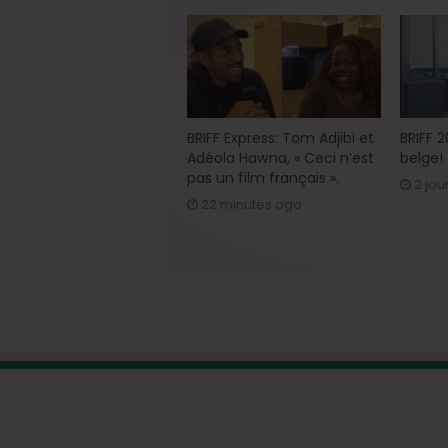
BRIFF Express: Tom Adjibi et
BRIFF 
Adéola Hawna, « Ceci n’est
belge!
pas un film français ».
2 jou
22 minutes ago