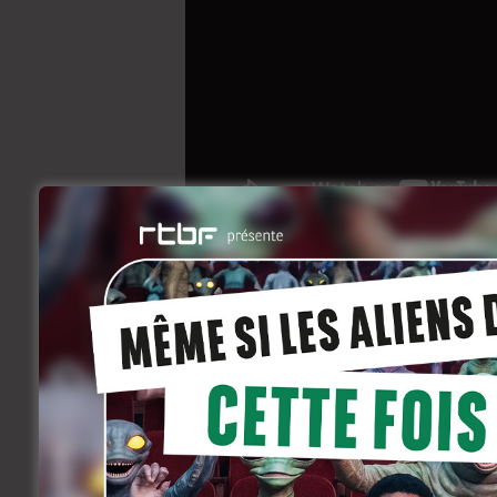
Cinevox Happening 
Welz
septembre 26, 2014
En bref
Un Cinevox Happening est toujours un mo
la formule (un film à découvrir, un drink
confirmeront.
Quand, en plus, on a la chance d’organi
passe forcément dans le registre des 