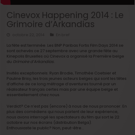
Cinevox Happening 2014 : Le
Grimoire d’Arkandias
octobre 22, 2014
En bref
La fête est terminée. Les BNP Paribas Fortis Film Days 2014 se
sont achevés ce 27 septembre avec une grande fête au
Kinepolis Bruxelles où Cinevox a organisé la Première belge
du
Grimoire d’Arkandias.
Invités exceptionnels: Ryan Brodie, Timothée Coetsier et
Pauline Brisy, les trois jeunes acteurs belges qui sont les têtes
d’affiche de ce long métrage d’aventures tourné par un
réalisateur français certes mais par une équipe belge et
essentiellement chez nous.
Verdict? Ce n’est pas (encore) à nous de nous prononcer. En
plus des comédiens qui nous parlent de leur expérience,
nous avons interrogé les spectateurs du film qui sort le 22
octobre sur nos écrans (distribution Belga).
Enthousiaste le public? Non, peut-être…