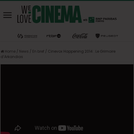
Home
/
News
/
En bref
/
Cinevox Happening 2014 : Le Grimoire
d’Arkandias