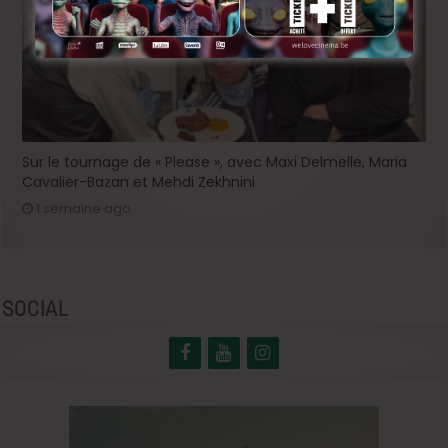
Sur le tournage de « Please », avec Maxi Delmelle, Maria
Cavalier-Bazan et Mehdi Zekhnini
1 semaine ago
SOCIAL