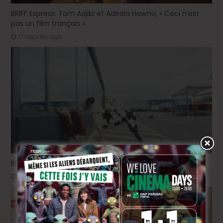
BRIFF Express: Tom Adjibi et Adéola Hawna, « Ceci n’est
pas un film français ».
17 heures ago
BRIFF 2026: la Compétition belge!
3 jours ago