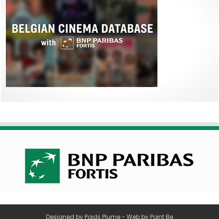
Designed by
Poids Plume
- Web by
Point Be