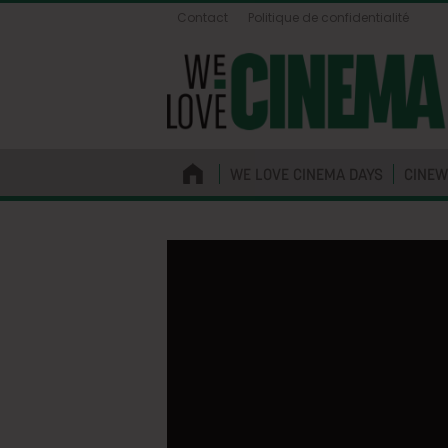
Contact
Politique de confidentialité
WE LOVE CINEMA DAYS
CINEW