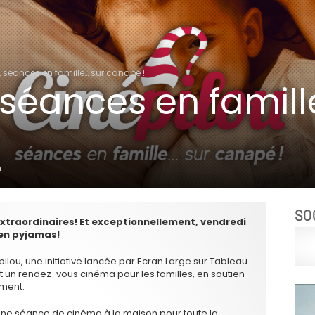
, séances en famille… sur canapé !
 séances en famill
n
SO
xtraordinaires! Et exceptionnellement, vendredi
 en pyjamas!
lou, une initiative lancée par Ecran Large sur Tableau
nt un rendez-vous cinéma pour les familles, en soutien
ement.
z une séance de cinéma à la maison pour toute la