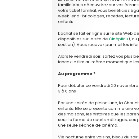
famille.Vous découvrirez sur vos écrans u
votre ticket familial, vous bénéficiez éga
week-end : bricolages, recettes, lecture
enfants.
L’achat se fait en ligne sur le site Web de
disponibles sur le site de
Cinépilou
), au
soutien). Vous recevez par mail les inf
Alors le vendredi soir, sortez vos plus b
lancez le film au même moment que les
Au programme ?
Pour débuter ce vendredi 20 novembr
3 à 6 ans
Par une soirée de pleine lune, la Choue
enfants. Elle se présente comme une voy
des maisons, les histoires que les parents
sous la forme de courts métrages, ces pe
une seule séance de cinéma.
Vie nocturne entre voisins, bisou du soi