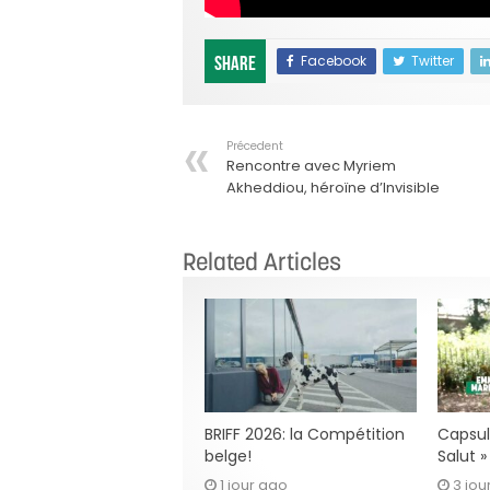
Facebook
Twitter
Share
Précedent
Rencontre avec Myriem
Akheddiou, héroïne d’Invisible
Related Articles
BRIFF 2026: la Compétition
Capsul
belge!
Salut 
1 jour ago
3 jou