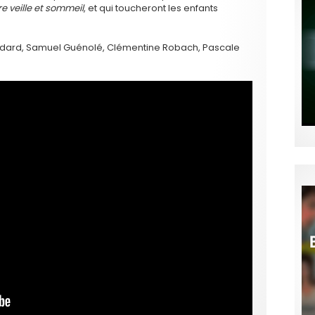
e veille et sommeil
, et qui toucheront les enfants
andard, Samuel Guénolé, Clémentine Robach, Pascale