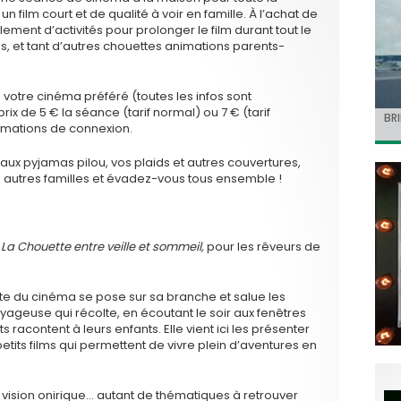
n film court et de qualité à voir en famille. À l’achat de
lement d’activités pour prolonger le film durant tout le
s, et tant d’autres chouettes animations parents-
 votre cinéma préféré (toutes les infos sont
 prix de 5 € la séance (tarif normal) ou 7 € (tarif
Jo
BRI
« C
Ca
« T
ormations de connexion.
ret
Hol
Ma
dol
du 
l’a
eaux pyjamas pilou, vos plaids et autres couvertures,
 autres familles et évadez-vous tous ensemble !
e
La Chouette entre veille et sommeil,
pour les rêveurs de
tte du cinéma se pose sur sa branche et salue les
ageuse qui récolte, en écoutant le soir aux fenêtres
 racontent à leurs enfants. Elle vient ici les présenter
tits films qui permettent de vivre plein d’aventures en
r, vision onirique… autant de thématiques à retrouver