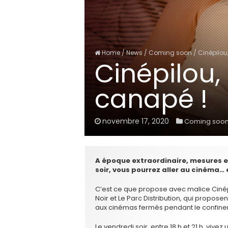
Home
/
News
/
Coming soon
/
Cinépilou
Cinépilou,
canapé !
novembre 17, 2020
Coming soo
A époque extraordinaire, mesures e
soir, vous pourrez aller au cinéma…
C’est ce que propose avec malice Cinépi
Noir et Le Parc Distribution, qui propose
aux cinémas fermés pendant le confin
Le vendredi soir, entre 18 h et 21 h, vive