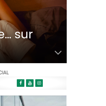
e… sur
CIAL