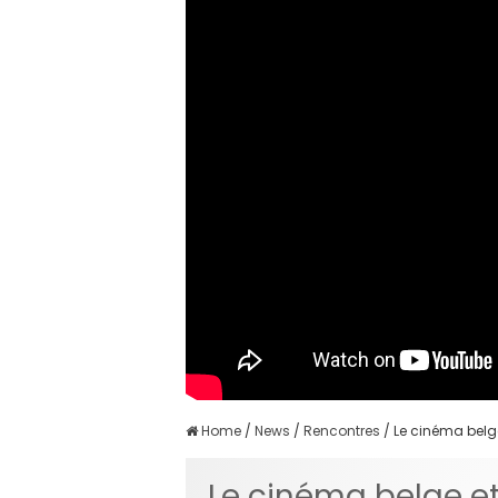
Home
/
News
/
Rencontres
/
Le cinéma belg
Le cinéma belge et