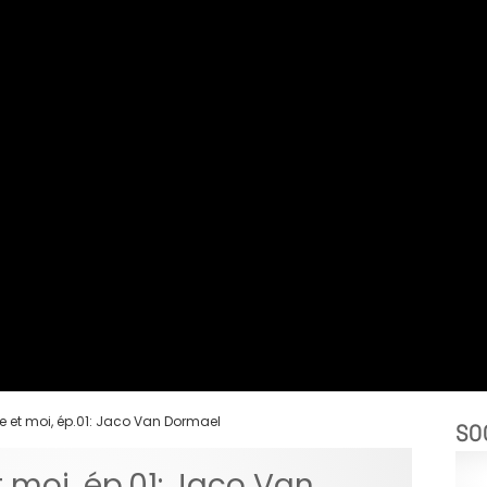
e et moi, ép.01: Jaco Van Dormael
SO
 moi, ép.01: Jaco Van