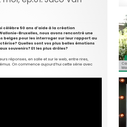
ui célèbre 50 ans d’aide à la création
allonie-Bruxelles, nous avons rencontré une
 belges pour les interroger sur leur rapport au
ctérise? Quelles sont vos plus belles émotions
ux souvenirs? Et les plus drôles?
urs réponses, en salle et sur le web, entre rires,
Jo
BRI
« C
Ca
« T
rs émus. On commence aujourd’hui cette série avec
ret
Hol
Ma
dol
du 
l’a