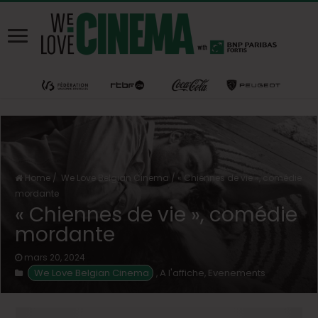
Home
/
We Love Belgian Cinema
/
« Chiennes de vie », comédie
mordante
« Chiennes de vie », comédie
mordante
mars 20, 2024
We Love Belgian Cinema
A l'affiche
Evenements
,
,