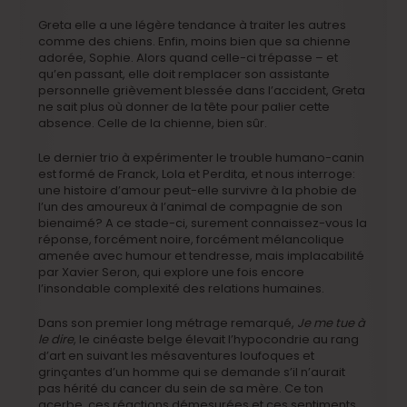
Greta elle a une légère tendance à traiter les autres
comme des chiens. Enfin, moins bien que sa chienne
adorée, Sophie. Alors quand celle-ci trépasse – et
qu’en passant, elle doit remplacer son assistante
personnelle grièvement blessée dans l’accident, Greta
ne sait plus où donner de la tête pour palier cette
absence. Celle de la chienne, bien sûr.
Le dernier trio à expérimenter le trouble humano-canin
est formé de Franck, Lola et Perdita, et nous interroge:
une histoire d’amour peut-elle survivre à la phobie de
l’un des amoureux à l’animal de compagnie de son
bienaimé? A ce stade-ci, surement connaissez-vous la
réponse, forcément noire, forcément mélancolique
amenée avec humour et tendresse, mais implacabilité
par Xavier Seron, qui explore une fois encore
l’insondable complexité des relations humaines.
Dans son premier long métrage remarqué,
Je me tue à
le dire
, le cinéaste belge élevait l’hypocondrie au rang
d’art en suivant les mésaventures loufoques et
grinçantes d’un homme qui se demande s’il n’aurait
pas hérité du cancer du sein de sa mère. Ce ton
acerbe, ces réactions démesurées et ces sentiments