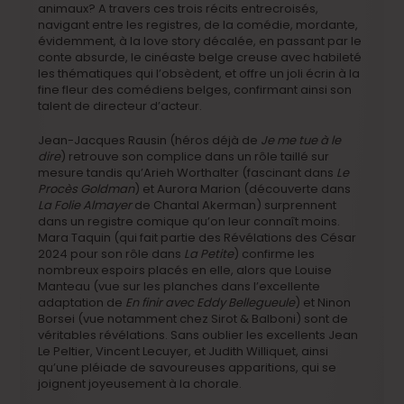
animaux? A travers ces trois récits entrecroisés,
navigant entre les registres, de la comédie, mordante,
évidemment, à la love story décalée, en passant par le
conte absurde, le cinéaste belge creuse avec habileté
les thématiques qui l’obsèdent, et offre un joli écrin à la
fine fleur des comédiens belges, confirmant ainsi son
talent de directeur d’acteur.
Jean-Jacques Rausin (héros déjà de
Je me tue à le
dire
) retrouve son complice dans un rôle taillé sur
mesure tandis qu’Arieh Worthalter (fascinant dans
Le
Procès Goldman
) et Aurora Marion (découverte dans
La Folie Almayer
de Chantal Akerman) surprennent
dans un registre comique qu’on leur connaît moins.
Mara Taquin (qui fait partie des Révélations des César
2024 pour son rôle dans
La Petite
) confirme les
nombreux espoirs placés en elle, alors que Louise
Manteau (vue sur les planches dans l’excellente
adaptation de
En finir avec Eddy Bellegueule
) et Ninon
Borsei (vue notamment chez Sirot & Balboni) sont de
véritables révélations. Sans oublier les excellents Jean
Le Peltier, Vincent Lecuyer, et Judith Williquet, ainsi
qu’une pléiade de savoureuses apparitions, qui se
joignent joyeusement à la chorale.