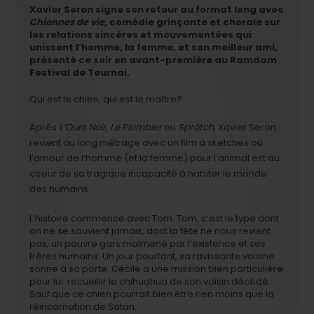
Xavier Seron signe son retour au format long avec
Chiennes de vie
, comédie grinçante et chorale sur
les relations sincères et mouvementées qui
unissent l’homme, la femme, et son meilleur ami,
présenté ce soir en avant-première au Ramdam
Festival de Tournai.
Qui est le chien, qui est le maître?
Après
L’Ours Noir, Le Plombier
ou
Sprötch
, Xavier Seron
revient au long métrage avec un film à sketches où
l’amour de l’homme (et la femme) pour l’animal est au
coeur de sa tragique incapacité à habiter le monde
des humains.
L’histoire commence avec Tom. Tom, c’est le type dont
on ne se souvient jamais, dont la tête ne nous revient
pas, un pauvre gars malmené par l’existence et ses
frères humains. Un jour pourtant, sa ravissante voisine
sonne à sa porte. Cécile a une mission bien particulière
pour lui: recueillir le chihuahua de son voisin décédé.
Sauf que ce chien pourrait bien être rien moins que la
réincarnation de Satan.