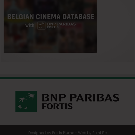
Designed by
Poids Plume
- Web by
Point Be