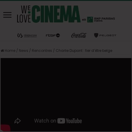
Home
/
News
/
Rencontres
/
Charlie Dupont : fier d’être belge