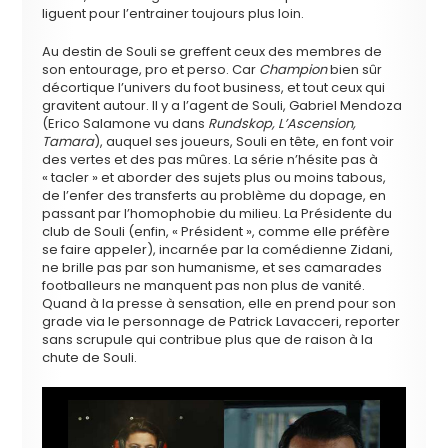
liguent pour l’entrainer toujours plus loin.
Au destin de Souli se greffent ceux des membres de
son entourage, pro et perso. Car
Champion
bien sûr
décortique l’univers du foot business, et tout ceux qui
gravitent autour. Il y a l’agent de Souli, Gabriel Mendoza
(Erico Salamone vu dans
Rundskop, L’Ascension,
Tamara
), auquel ses joueurs, Souli en tête, en font voir
des vertes et des pas mûres. La série n’hésite pas à
« tacler » et aborder des sujets plus ou moins tabous,
de l’enfer des transferts au problème du dopage, en
passant par l’homophobie du milieu. La Présidente du
club de Souli (enfin, « Président », comme elle préfère
se faire appeler), incarnée par la comédienne Zidani,
ne brille pas par son humanisme, et ses camarades
footballeurs ne manquent pas non plus de vanité.
Quand à la presse à sensation, elle en prend pour son
grade via le personnage de Patrick Lavacceri, reporter
sans scrupule qui contribue plus que de raison à la
chute de Souli.