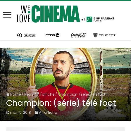
Home
/
News
/
A l'affiche
/
Champion: (série) télé foot
Champion: (série) télé foot
A l'affiche
mai 15, 2018