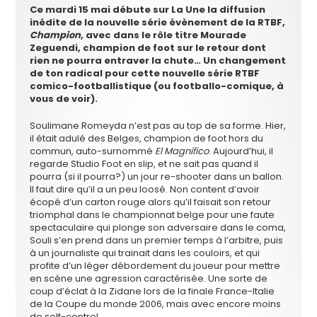
Ce mardi 15 mai débute sur La Une la diffusion
inédite de la nouvelle série évènement de la RTBF,
Champion
, avec dans le rôle titre Mourade
Zeguendi, champion de foot sur le retour dont
rien ne pourra entraver la chute… Un changement
de ton radical pour cette nouvelle série RTBF
comico-footballistique (ou footballo-comique, à
vous de voir).
Soulimane Romeyda n’est pas au top de sa forme. Hier,
il était adulé des Belges, champion de foot hors du
commun, auto-surnommé
El Magnifico
. Aujourd’hui, il
regarde Studio Foot en slip, et ne sait pas quand il
pourra (si il pourra?) un jour re-shooter dans un ballon.
Il faut dire qu’il a un peu loosé. Non content d’avoir
écopé d’un carton rouge alors qu’il faisait son retour
triomphal dans le championnat belge pour une faute
spectaculaire qui plonge son adversaire dans le coma,
Souli s’en prend dans un premier temps à l’arbitre, puis
à un journaliste qui trainait dans les couloirs, et qui
profite d’un léger débordement du joueur pour mettre
en scène une agression caractérisée. Une sorte de
coup d’éclat à la Zidane lors de la finale France-Italie
de la Coupe du monde 2006, mais avec encore moins
de self-control.