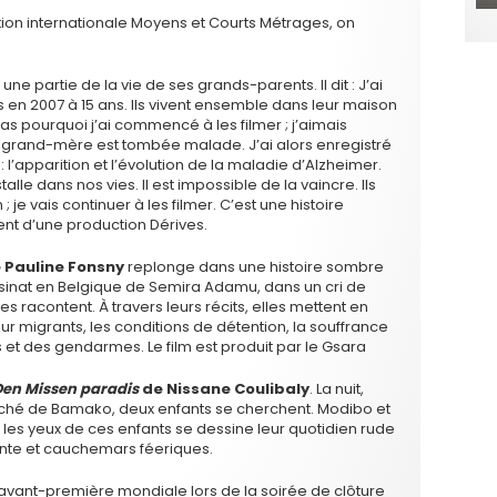
tion internationale Moyens et Courts Métrages, on
une partie de la vie de ses grands-parents. Il dit : J’ai
n 2007 à 15 ans. Ils vivent ensemble dans leur maison
as pourquoi j’ai commencé à les filmer ; j’aimais
grand-mère est tombée malade. J’ai alors enregistré
: l’apparition et l’évolution de la maladie d’Alzheimer.
alle dans nos vies. Il est impossible de la vaincre. Ils
 je vais continuer à les filmer. C’est une histoire
ent d’une production Dérives.
 Pauline Fonsny
replonge dans une histoire sombre
ssinat en Belgique de Semira Adamu, dans un cri de
racontent. À travers leurs récits, elles mettent en
ur migrants, les conditions de détention, la souffrance
 et des gendarmes. Le film est produit par le Gsara
Den Missen paradis
de Nissane Coulibaly
. La nuit,
rché de Bamako, deux enfants se cherchent. Modibo et
s les yeux de ces enfants se dessine leur quotidien rude
fiante et cauchemars féeriques.
vant-première mondiale lors de la soirée de clôture