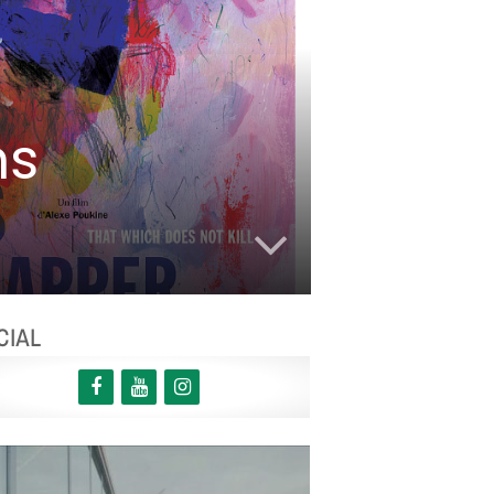
ns
CIAL