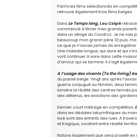
Parmi les films sélectionnés en compéti
retrouve également trois films belges.
Dans
Le Temps long
, Lou Colpé
retrace 
commencé à filmer mes grands parents e
dans un village du Condroz. Je ne sais p
beaucoup mon grand-père. Et puis, ma 
ce que je n’aurais jamais dû enregistrer 
Une maladie longue, qui dure et qui s’inst
vont continuer à vivre dans cette maison ;
d’amour qui se termine. Il s’agit égalem
A l’usage des vivants (To the living)
de
du passé belge. Vingt ans après l’assa
guerre conjugué au féminin, deux femmes 
lumière la réalité des centres fermés po
des détenus, les exactions des gardiens
Dernier court métrage en compétition,
dans les dédales labyrinthiques du ma
Issé sont des enfants des rues. A traver
et tragique, oscillant entre réalité terri
Notons également que sera projeté en a