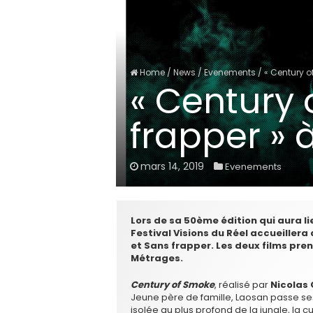
Home
/
News
/
Evenements
/
« Century o
« Century 
frapper » 
mars 14, 2019
Evenements
Lors de sa 50ème édition qui aura lie
Festival Visions du Réel accueiller
et Sans frapper. Les deux films pre
Métrages.
Century of Smoke
, réalisé par
Nicolas
Jeune père de famille, Laosan passe se
isolée au plus profond de la jungle, la c