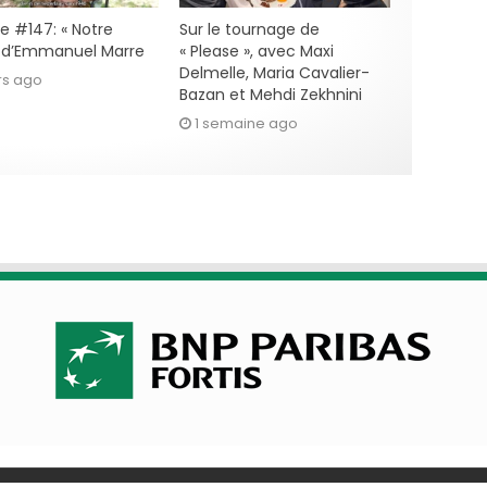
e #147: « Notre
Sur le tournage de
» d’Emmanuel Marre
« Please », avec Maxi
Delmelle, Maria Cavalier-
rs ago
Bazan et Mehdi Zekhnini
1 semaine ago