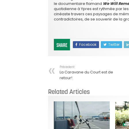
le documentaire flamand
We Will Rem
quotidienne à Ypres est rythmée par l
cinéaste travers ces paysages de mémoir
contradictoires, de se souvenir de la g
Facebook
Twitter
Share
Précedent
La Caravane du Court est de
retour!
Related Articles