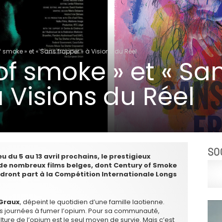
f smoke » et « Sans frapper » à Visions du Réel
of smoke » et « Sa
à Visions du Réel
SO
u du 5 au 13 avril prochains, le prestigieux
a de nombreux films belges, dont Century of Smoke
ndront part à la Compétition Internationale Longs
 Graux
, dépeint le quotidien d’une famille laotienne.
s journées à fumer l’opium. Pour sa communauté,
ulture de l’opium est le seul moyen de survie. Mais c’est