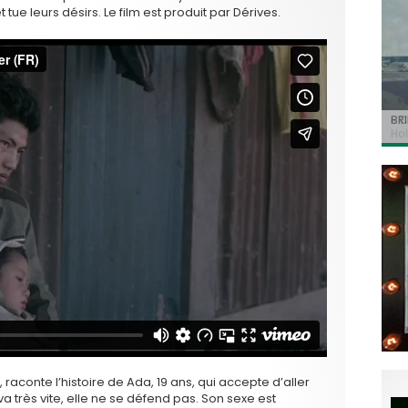
tue leurs désirs. Le film est produit par Dérives.
BRI
« C
Ca
« T
« N
Hol
Ma
dol
de 
l’a
, raconte l’histoire de Ada, 19 ans, qui accepte d’aller
va très vite, elle ne se défend pas. Son sexe est