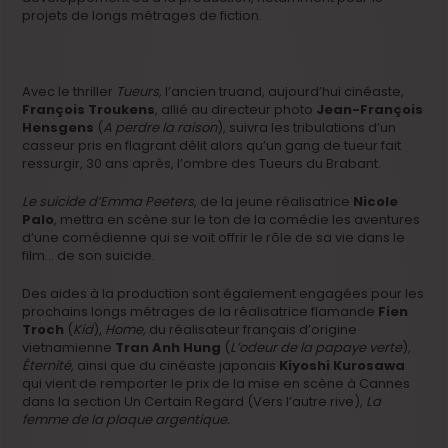
projets de longs métrages de fiction.
Avec le thriller
Tueurs,
l’ancien truand, aujourd’hui cinéaste,
François Troukens
, allié au directeur photo
Jean-François
Hensgens
(
A perdre la raison
), suivra les tribulations d’un
casseur pris en flagrant délit alors qu’un gang de tueur fait
ressurgir, 30 ans après, l’ombre des Tueurs du Brabant.
Le suicide d’Emma Peeters
, de la jeune réalisatrice
Nicole
Palo
, mettra en scène sur le ton de la comédie les aventures
d’une comédienne qui se voit offrir le rôle de sa vie dans le
film… de son suicide.
Des aides à la production sont également engagées pour les
prochains longs métrages de la réalisatrice flamande
Fien
Troch
(
Kid
),
Home,
du réalisateur français d’origine
vietnamienne
Tran Anh Hung
(
L’odeur de la papaye verte
),
Éternité
, ainsi que du cinéaste japonais
Kiyoshi Kurosawa
qui vient de remporter le prix de la mise en scène à Cannes
dans la section Un Certain Regard (Vers l’autre rive),
La
femme de la plaque argentique.