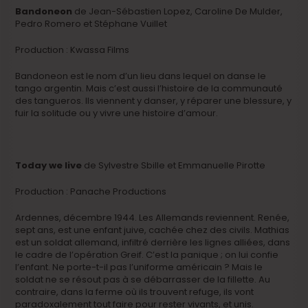
Bandoneon
de Jean-Sébastien Lopez, Caroline De Mulder,
Pedro Romero et Stéphane Vuillet
Production : Kwassa Films
Bandoneon est le nom d’un lieu dans lequel on danse le
tango argentin. Mais c’est aussi l’histoire de la communauté
des tangueros. Ils viennent y danser, y réparer une blessure, y
fuir la solitude ou y vivre une histoire d’amour.
Today we live
de Sylvestre Sbille et Emmanuelle Pirotte
Production : Panache Productions
Ardennes, décembre 1944. Les Allemands reviennent. Renée,
sept ans, est une enfant juive, cachée chez des civils. Mathias
est un soldat allemand, infiltré derrière les lignes alliées, dans
le cadre de l’opération Greif. C’est la panique ; on lui confie
l’enfant. Ne porte-t-il pas l’uniforme américain ? Mais le
soldat ne se résout pas à se débarrasser de la fillette. Au
contraire, dans la ferme où ils trouvent refuge, ils vont
paradoxalement tout faire pour rester vivants, et unis.