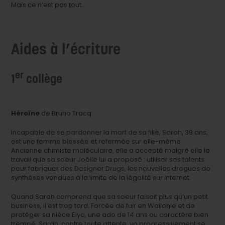
Mais ce n’est pas tout…
Aides à l’écriture
er
1
collège
Héroïne
de Bruno Tracq
Incapable de se pardonner la mort de sa fille, Sarah, 39 ans,
est une femme blessée et refermée sur elle-même.
Ancienne chimiste moléculaire, elle a accepté malgré elle le
travail que sa soeur Joëlle lui a proposé : utiliser ses talents
pour fabriquer des Designer Drugs, les nouvelles drogues de
synthèses vendues à la limite de la légalité sur internet.
Quand Sarah comprend que sa soeur faisait plus qu’un petit
business, il est trop tard. Forcée de fuir en Wallonie et de
protéger sa nièce Elya, une ado de 14 ans au caractère bien
trempé, Sarah, contre toute attente, va progressivement se