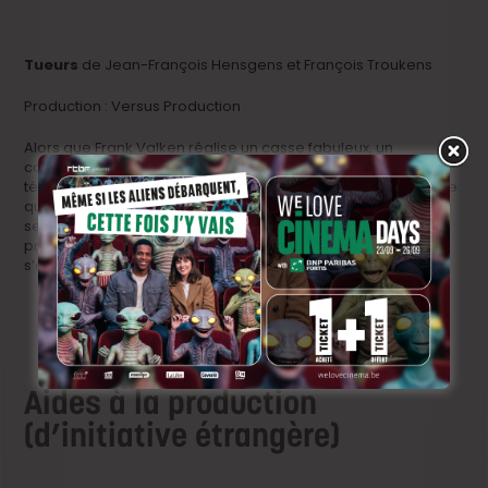
Tueurs
de Jean-François Hensgens et François Troukens
Production : Versus Production
Alors que Frank Valken réalise un casse fabuleux, un
commando de tueurs entre en action et exécute tous les
témoins. On relève parmi les cadavres celui de la magistrate
qui enquête sur l’affaire des Tireurs fous. 30 ans plus tard, ils
semblent être de retour. Arrêté en flagrant délits et face à la
pression médiatique, Frank n’a d’autres choix que de
s’évader pour tenter de prouver son innocence.
Aides à la production
(d’initiative étrangère)