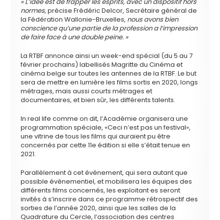
« L’idée est de frapper les esprits, avec un dispositif hors
normes,
précise Frédéric Delcor, Secrétaire général de
la Fédération Wallonie-Bruxelles,
nous avons bien
conscience qu’une partie de la profession a l’impression
de faire face à une double peine. »
La RTBF annonce ainsi un week-end spécial (du 5 au 7
février prochains) labellisés Magritte du Cinéma et
cinéma belge sur toutes les antennes de la RTBF. Le but
sera de mettre en lumière les films sortis en 2020, longs
métrages, mais aussi courts métrages et
documentaires, et bien sûr, les différents talents.
In real life comme on dit, l’Académie organisera une
programmation spéciale, «Ceci n’est pas un festival»,
une vitrine de tous les films qui auraient pu être
concernés par cette 11e édition si elle s’était tenue en
2021.
Parallèlement à cet événement, qui sera autant que
possible évènementiel, et mobilisera les équipes des
différents films concernés, les exploitant·es seront
invités à s’inscrire dans ce programme rétrospectif des
sorties de l’année 2020, ainsi que les salles de la
Quadrature du Cercle, l’association des centres