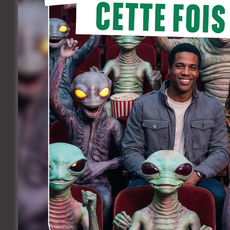
fille, travailleuse du sexe, qui s’en est so
histoire de victime de traite des êtres h
off en langue maternelle​.
Nous recherchons les profils suivants:
Pour des enregistrements de voix :
1 comédienne Albanaise (langue mate
– comédienne Roumaine (langue mate
1 comédienne Bulgare (langue matern
1 comédienne Nigériane parlant angl
Le casting aura lieu dès que possible (j
● DATES d’enregistrement des voix:​ entr
● REMUNERATION:​ 150 euro l’enregistre
● LIEUX d’enregistrement: ​BRUXELLES (G