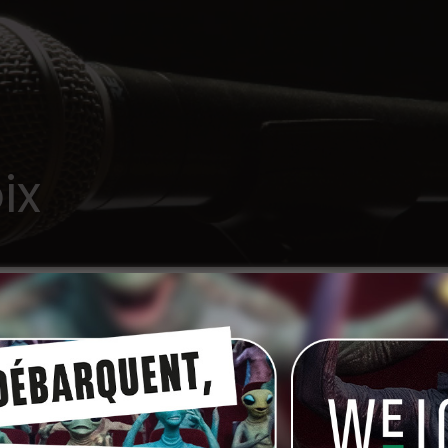
ix
SO
rche des ​comédiennes voix​ pour la réalisation
urée max 10 min), à vocation de sensibilisation,
 psycho-sociale.
aite des êtres humains, et des risques/difficultés pour
nes voix (​18-25 ans​) pour interpréter le rôle d’une