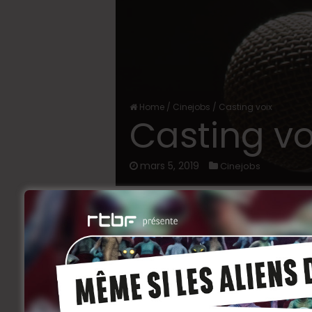
Home
/
Cinejobs
/
Casting voix
Casting vo
mars 5, 2019
Cinejobs
Le GSARA asbl (​www.gsara.be​) reche
des capsules vidéo (format court / d
au service du secteur associatif et
La thématique abordée est celle de la tr
les travailleuses du sexe.
Nous sommes à la recherche de comédien