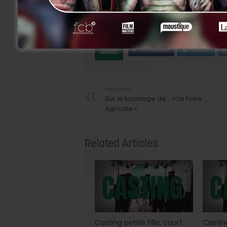
Si vous êtes intéressées, envoyez un m
12:00 ​au plus tard maureen.vandenbe
Facebook
Twitter
Share
Précedent
Sur le tournage de… « La Foire
Agricole »
Related Articles
Casting petite fille, court
Casting