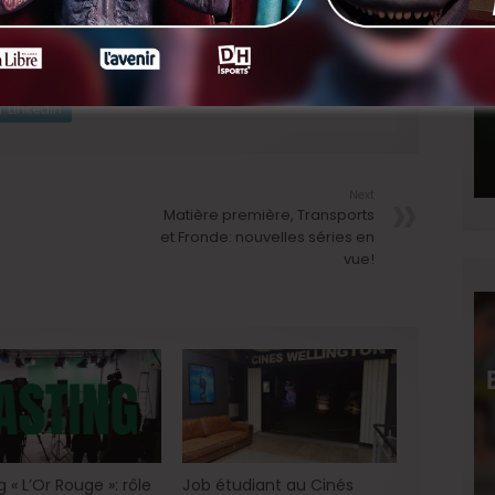
ail (CV / coordonnées de contact) ​pour le 12 mars à
rghe@gsara.be
LinkedIn
Next
Matière première, Transports
et Fronde: nouvelles séries en
vue!
 « L’Or Rouge »: rôle
Job étudiant au Cinés