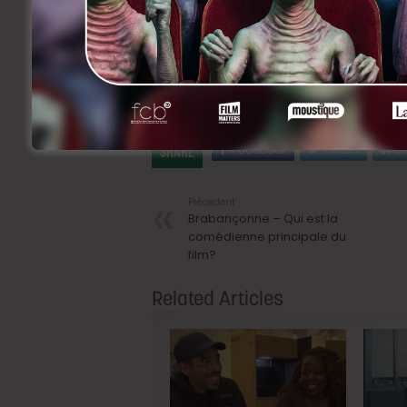
NDLR. Cinevox relaie volontiers et grat
permettre à nos lecteurs de plonger da
mettre en contact une production ou un
renseignements complémentaires et reve
l’adresse présente dans l’annonce.
Facebook
Twitter
Li
Share
Précedent
Brabançonne – Qui est la
comédienne principale du
film?
Related Articles