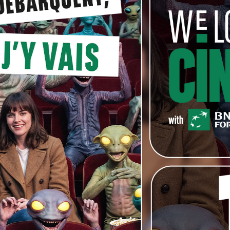
rge de la société provoquent accidentellement la mort
couverte qui va changer leur vie… »
ra dans la période du 15 au 25 octobre 2014. Les
esse suivante. Seuls les profils correspondant à
.scarfilm@gmail.com