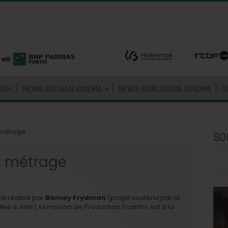
ISH
NEWS BELGIAN CINEMA
NEWS WORLDWIDE CINEMA
C
 métrage
SO
t métrage
ine
réalisé par
Barney Frydman
(projet soutenu par la
s & Arte), la maison de Production Scarfilm est à la