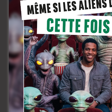
Pitch : « Deux jeunes délinquants en ma
d’une jeune femme. Ils font alors une dé
Le tournage du court métrage se déroule
prestations seront rémunérées.
Merci d’envoyer vos CV et photos à l’adr
l’annonce seront recontactés : casting
La Production (www.scarfilm.net)