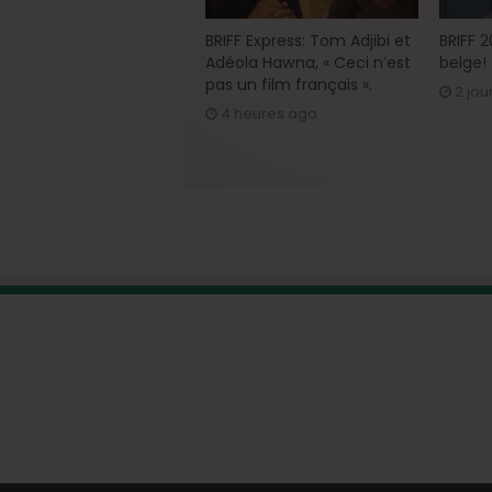
BRIFF Express: Tom Adjibi et
BRIFF 
Adéola Hawna, « Ceci n’est
belge!
pas un film français ».
2 jou
4 heures ago