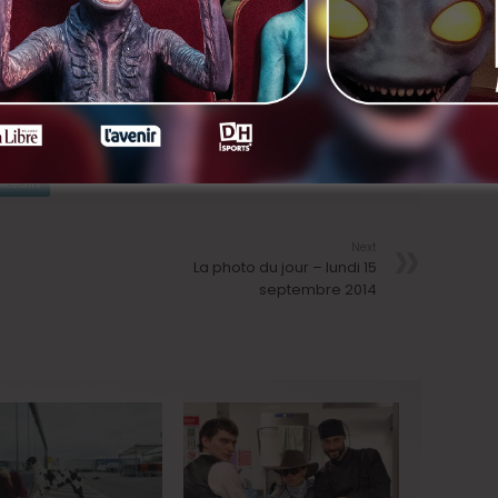
uitement des annonces qui semblent sérieuses et peuvent
ns le monde du cinéma. Nous ne faisons néanmoins que
e société avec notre communauté. Pour tous
ndications éventuelles, merci de vous adresser à
nkedIn
Next
La photo du jour – lundi 15
septembre 2014