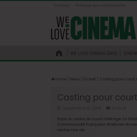
Contact
Politique de confidentialité
WE LOVE CINEMA DAYS
CINEW
Home
/
News
/
En bref
/
Casting pour court
Casting pour cour
septembre 13, 2014
En bref
Dans le cadre du court métrage
La Gra
Communauté Française Wallonie-Bruxelle
recherche de :