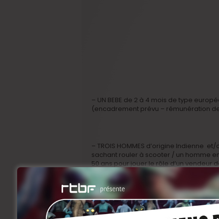
– UN BEBE de 2 à 4 mois de type europ
(encadrement prévu – rémunération de
– TROIS HOMMES d’origine Indienne et/o
sachant rouler à scooter / un homme en
50 ans pour jouer le rôle d’un vendeur 
– UNE FEMME de 35 à 45 ans pour jouer l
accent de l’est (russe, roumain, etc.).