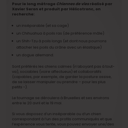
Pour le long métrage
Chiennes de vies
réalisé par
Xavier Seron et produit par Hélicotronc, on
recherche:
un inséparable (et sa cage)
un Chihuahua à poils ras (de préférence mâle)
un Shih-Tzu à poils longs (et dont nous pourrions
attacher les poils du crâne avec un élastique)
un dogue allemand.
Sont préférés les chiens calmes (n’aboyant pas à tout-
va), sociables (voire affectueux) et collaboratifs
(capables, par exemple, de garder la posture assise,
de se laisser manipuler ou prendre – pour les plus
petits -).
Le tournage se déroulera à Bruxelles et ses environs
entre le 20 avril et le 19 mai.
Si vous disposez d’un inséparable ou d’un chien
correspondant à l’un des profils communiqués et que
l’expérience vous tente, vous pouvez envoyer une/des