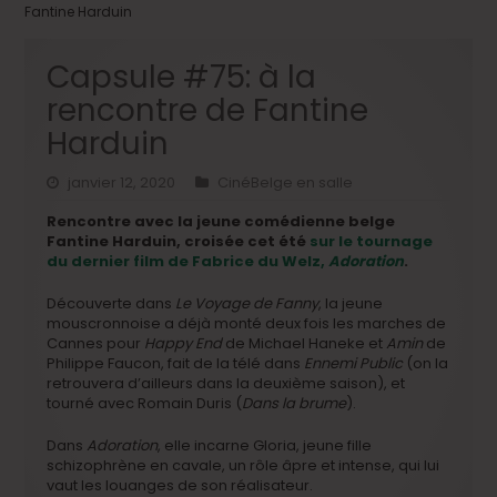
Fantine Harduin
Capsule #75: à la
rencontre de Fantine
Harduin
janvier 12, 2020
CinéBelge en salle
Rencontre avec la jeune comédienne belge
Fantine Harduin, croisée cet été
sur le tournage
du dernier film de Fabrice du Welz,
Adoration
.
Découverte dans
Le Voyage de Fanny
, la jeune
mouscronnoise a déjà monté deux fois les marches de
Cannes pour
Happy End
de Michael Haneke et
Amin
de
Philippe Faucon, fait de la télé dans
Ennemi Public
(on la
retrouvera d’ailleurs dans la deuxième saison), et
tourné avec Romain Duris (
Dans la brume
).
Dans
Adoration
, elle incarne Gloria, jeune fille
schizophrène en cavale, un rôle âpre et intense, qui lui
vaut les louanges de son réalisateur.