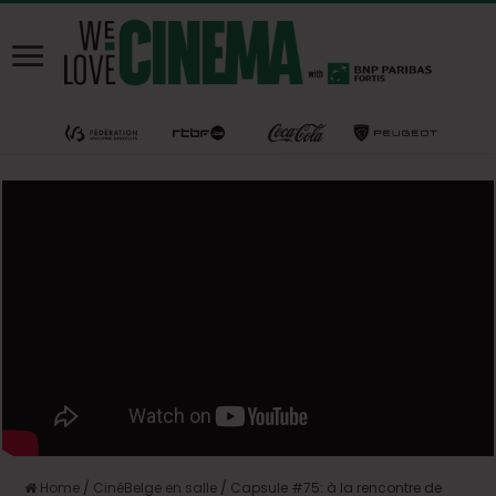
Home
/
CinéBelge en salle
/
Capsule #75: à la rencontre de