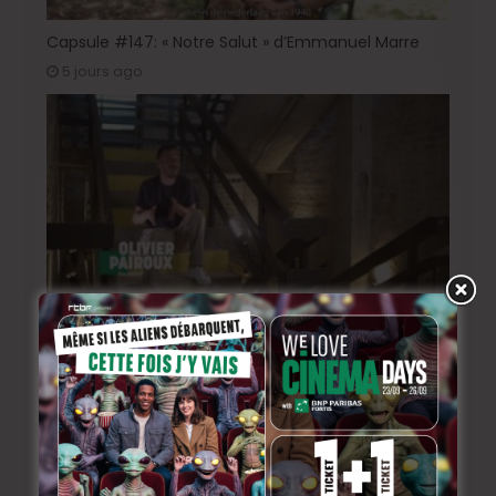
Capsule #147: « Notre Salut » d’Emmanuel Marre
5 jours ago
Capsule #146: « Vigilante » + « Spider-Man: Brand
New Day »
juillet 1, 2026