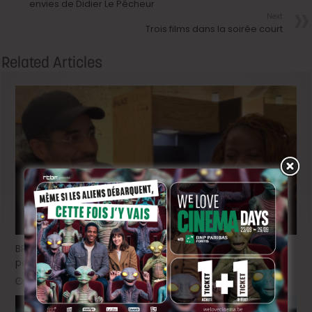
envies de Didier Le Pêcheur
Next
Trois films dans la soirée court
Related Articles
BRIFF Express: Tom Adjibi et Adéola Hawna, « Ceci n’est
pas un film français ».
1 jour ago