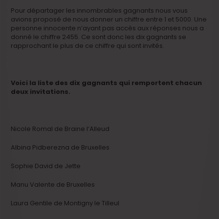
Pour départager les innombrables gagnants nous vous
avions proposé de nous donner un chiffre entre 1 et 5000. Une
personne innocente n’ayant pas accès aux réponses nous a
donné le chiffre 2455. Ce sont donc les dix gagnants se
rapprochant le plus de ce chiffre qui sont invités.
Voici la liste des dix gagnants qui remportent chacun
deux invitations.
Nicole Romal de Braine l’Alleud
Albina Pidberezna de Bruxelles
Sophie David de Jette
Manu Valente de Bruxelles
Laura Gentile de Montigny le Tilleul