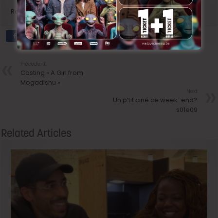
Rendez-vous sous le chapiteau?
Précedent
Casting « A Girl from
Mogadishu »
Next
Un p’tit ciné ce week-end?
s01e09
Related Articles