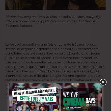
Photos: Walking on the Wild Side
d’Abel & Gordon,
Badpakje
46
de Wannes Destoop,
La Version du Loup
d’Ann Sirot et
Raphaël Balboni.
Le festival accueillera une fois encore de très nombreux
invités, et organise également de nombreux évènements
parallèles, destinés aussi bien au grand public qu’au jeune
public ou aux professionnels. On relèvera notamment les
désormais traditionnelles séances gratuites en plein air du
Mont des Arts, qui auront lieu les 3, 4, 5 et 6 mai (promis, il fera
beau), ou bien sûr La Nuit du Court (le samedi 29 avril), qui
s’annonce une fois de plus épique. Notons également que le
festival « s’exportera » en Wallonie dans la foulée de la clôture
avec sa « Soirée Best of », qui reprend la crème de la crème
de sa programmation, ainsi que les films du palmarès. Cette
soirée fera étape à Mons, Namur, Néthen-Grez-Doiceau,
Charleroi, Liège, Tournai et Comines.