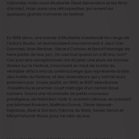
nationale, mais aussi étudiante (Next Generation et les films
d’école), mais aussi une rétrospective qui revient sur
quelques grands moments du festival.
En 1998 donc, une bande d’étudiants investissait les rangs de
l’Actors Studio, et demandaient innocemment à Jaco Van
Dormael, Alain Berliner, Gérard Corbiau et Benoît Mariage de
faire partie de leur jury. On ose tout quand on a 18 ans, non?
Ces parrains exceptionnels ont dû jeter une pluie de bonnes
étoiles sur le Festival, s’inscrivant en haut de la liste du
véritable
Who’s who
du cinéma belge que représente la liste
des invités du Festival, et des réalisateurs qui y ont fait leurs
premiers pas. Voyez plutôt, en 1999, le BSFF sélectionne
Travellinckx
, le premier court métrage d’un certain Bouli
Lanners. Suivra une ribambelle de petits nouveaux
prestigieux, de Nabil Ben Yadir à Joachim Lafosse, en passant
par Michael Roskam, Matthieu Donck, Olivier Masset-
Depasse, Abel & Gordon, Fabrice du Welz, Xavier Seron et
Méryl Fortunat-Rossi, pour ne citer qu’eux.