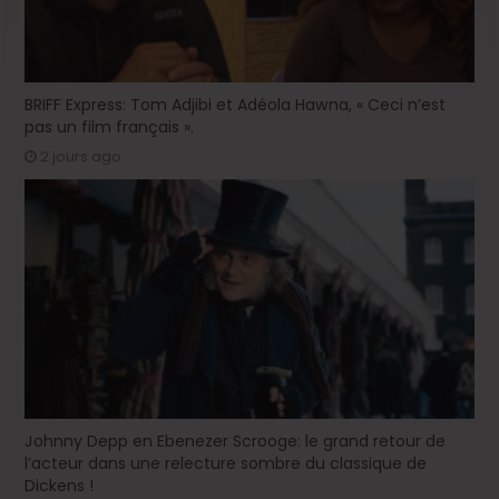
BRIFF Express: Tom Adjibi et Adéola Hawna, « Ceci n’est
pas un film français ».
2 jours ago
Johnny Depp en Ebenezer Scrooge: le grand retour de
l’acteur dans une relecture sombre du classique de
Dickens !