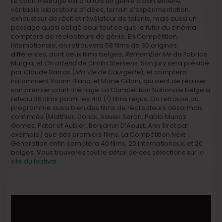
Le court métrage est à la fois un genre à part entière,
véritable laboratoire d’idées, terrain d’expérimentation,
exhausteur de récit et révélateur de talents, mais aussi un
passage quasi obligé pour tout ce que le futur du cinéma
comptera de réalisateurs de génie. En Compétition
Internationale, on retrouvera 58 films de 30 origines
différentes, dont deux films belges,
Remember Me
de Fabrice
Murgia, et
On attend
de Dimitri Sterkens. Son jury sera présidé
par Claude Barras (
Ma Vie de Courgette
), et comptera
notamment Yoann Blanc, et Marie Gillain, qui vient de réaliser
son premier court métrage. La Compétition Nationale belge a
retenu 36 films parmi les 410 (!) films reçus. On retrouve au
programme aussi bien des films de réalisateurs désormais
confirmés (Matthieu Donck, Xavier Seron, Pablo Munoz
Gomes, Patar et Aubier, Benjamin D’Aoust, Ann Sirot par
exemple) que des premiers films. La Compétition Next
Generation enfin comptera 40 films, 20 internationaux, et 20
belges. Vous trouverez tout le détail de ces sélections sur
le
site du festival
.