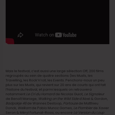
Mais le festival, c’est aussi une large sélection Off, 200 films
regroupés au sein de quatre sections (les Musts, les
Travelling, les Rock’n’roll, les Events. Penchons-nous un peu
plus sur les Musts, qui revient sur 20 ans de courts qui ont fait
l’histoire du festival, et parmi lesquels on retrouvera
notamment
Le Cri du Homard
de Nicolas Guiot,
Le Signaleur
de Benoît Mariage,
Walking on the Wild Side
d’Abel & Gordon,
Badpakje 46
de Wannes Destoop,
Partouze
de Matthieu
Donck,
Welkom
de Pablo Munoz Gomes,
Le Plombier
de Xavier
Seron & Méryl Fortunat-Rossi, ou encore
La Version du Loup