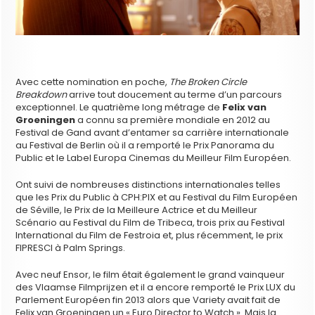
Avec cette nomination en poche,
The Broken Circle
Breakdown
arrive tout doucement au terme d’un parcours
exceptionnel. Le quatrième long métrage de
Felix van
Groeningen
a connu sa première mondiale en 2012 au
Festival de Gand avant d’entamer sa carrière internationale
au Festival de Berlin où il a remporté le Prix Panorama du
Public et le Label Europa Cinemas du Meilleur Film Européen.
Ont suivi de nombreuses distinctions internationales telles
que les Prix du Public à CPH:PIX et au Festival du Film Européen
de Séville, le Prix de la Meilleure Actrice et du Meilleur
Scénario au Festival du Film de Tribeca, trois prix au Festival
International du Film de Festroia et, plus récemment, le prix
FIPRESCI à Palm Springs.
Avec neuf Ensor, le film était également le grand vainqueur
des Vlaamse Filmprijzen et il a encore remporté le Prix LUX du
Parlement Européen fin 2013 alors que Variety avait fait de
Felix van Groeningen un « Euro Director to Watch ». Mais la