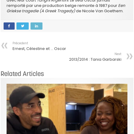
avec leur court
Tanghi Argentini
. Le seul Oscar jamais
remporté par une production belge remonte à 1987 pour
Een
Griekse tragedie (A Greek Tragedy)
de Nicole Van Goethem.
Précedent
Ernest, Célestine et … Oscar
Next
2013/2014 : Tania Garbarski
Related Articles