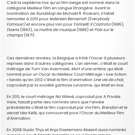
C’est la septième fois qu’un film belge est nominé dans la
catégorie Meilleur Film en Langue Etrangère. Avant la
nomination de
Rundskop
de Michaël R. Roskam, il fallait
remonter à 2001 pour
Iedereen Beroemd! (Everybody
Famous!)
et encore plus loin pour
Farinelli: Il Castrato
(1995),
Daens
(1993),
Le maître de musique
(1989) et
Paix sur le
champs
(1971).
Ces dernières années, la Belgique a frôlé l’Oscar à plusieurs
reprises dans d’autres catégories. L’an dernier, c’était le court
métrage de Tom Van Avermaet,
Mort d’une ombre
, qui était
nominé pour un Oscar du Meilleur Court Métrage « Live Action
» tandis qu’en 2012 c’était le film d’animation
Une vie de chat
,
coproduit par la société gantoise Lunanime, qui était en lice.
En 2011, le court métrage
Na Wéwé,
coproduit par A Private
View, faisait partie des nominés alors que l’année
précédente c’était le film coproduit par Vivi Film,
Brendan et le
secret des Kells
, qui concourrait pour l’Oscar du Meilleur Film
d’Animation.
En 2008 Guido Thys et Anja Daelemans étaient aussi nominés